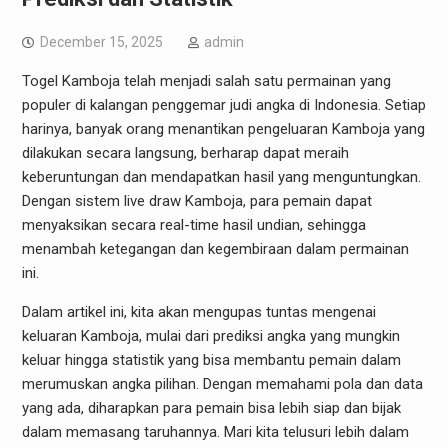
December 15, 2025
admin
Togel Kamboja telah menjadi salah satu permainan yang
populer di kalangan penggemar judi angka di Indonesia. Setiap
harinya, banyak orang menantikan pengeluaran Kamboja yang
dilakukan secara langsung, berharap dapat meraih
keberuntungan dan mendapatkan hasil yang menguntungkan.
Dengan sistem live draw Kamboja, para pemain dapat
menyaksikan secara real-time hasil undian, sehingga
menambah ketegangan dan kegembiraan dalam permainan
ini.
Dalam artikel ini, kita akan mengupas tuntas mengenai
keluaran Kamboja, mulai dari prediksi angka yang mungkin
keluar hingga statistik yang bisa membantu pemain dalam
merumuskan angka pilihan. Dengan memahami pola dan data
yang ada, diharapkan para pemain bisa lebih siap dan bijak
dalam memasang taruhannya. Mari kita telusuri lebih dalam