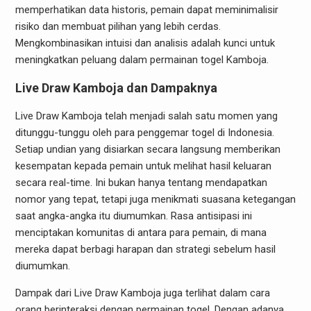
memperhatikan data historis, pemain dapat meminimalisir
risiko dan membuat pilihan yang lebih cerdas.
Mengkombinasikan intuisi dan analisis adalah kunci untuk
meningkatkan peluang dalam permainan togel Kamboja.
Live Draw Kamboja dan Dampaknya
Live Draw Kamboja telah menjadi salah satu momen yang
ditunggu-tunggu oleh para penggemar togel di Indonesia.
Setiap undian yang disiarkan secara langsung memberikan
kesempatan kepada pemain untuk melihat hasil keluaran
secara real-time. Ini bukan hanya tentang mendapatkan
nomor yang tepat, tetapi juga menikmati suasana ketegangan
saat angka-angka itu diumumkan. Rasa antisipasi ini
menciptakan komunitas di antara para pemain, di mana
mereka dapat berbagi harapan dan strategi sebelum hasil
diumumkan.
Dampak dari Live Draw Kamboja juga terlihat dalam cara
orang berinteraksi dengan permainan togel. Dengan adanya