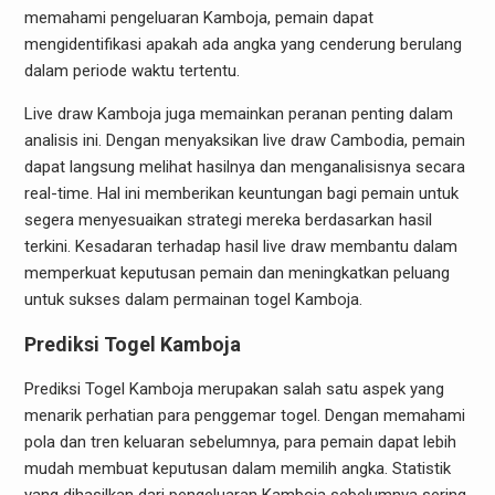
memahami pengeluaran Kamboja, pemain dapat
mengidentifikasi apakah ada angka yang cenderung berulang
dalam periode waktu tertentu.
Live draw Kamboja juga memainkan peranan penting dalam
analisis ini. Dengan menyaksikan live draw Cambodia, pemain
dapat langsung melihat hasilnya dan menganalisisnya secara
real-time. Hal ini memberikan keuntungan bagi pemain untuk
segera menyesuaikan strategi mereka berdasarkan hasil
terkini. Kesadaran terhadap hasil live draw membantu dalam
memperkuat keputusan pemain dan meningkatkan peluang
untuk sukses dalam permainan togel Kamboja.
Prediksi Togel Kamboja
Prediksi Togel Kamboja merupakan salah satu aspek yang
menarik perhatian para penggemar togel. Dengan memahami
pola dan tren keluaran sebelumnya, para pemain dapat lebih
mudah membuat keputusan dalam memilih angka. Statistik