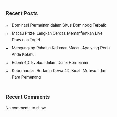
Recent Posts
Dominasi Permainan dalam Situs Dominoqq Terbaik
Macau Prize: Langkah Cerdas Memanfaatkan Live
Draw dan Togel
Mengungkap Rahasia Keluaran Macau: Apa yang Perlu
Anda Ketahui
Rubah 4D: Evolusi dalam Dunia Permainan
Keberhasilan Bertaruh Dewa 4D: Kisah Motivasi dari
Para Pemenang
Recent Comments
No comments to show.