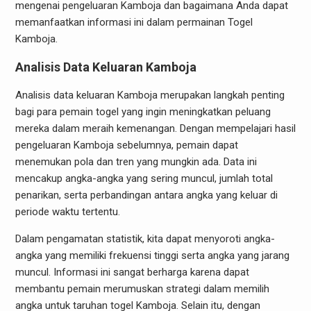
mengenai pengeluaran Kamboja dan bagaimana Anda dapat
memanfaatkan informasi ini dalam permainan Togel
Kamboja.
Analisis Data Keluaran Kamboja
Analisis data keluaran Kamboja merupakan langkah penting
bagi para pemain togel yang ingin meningkatkan peluang
mereka dalam meraih kemenangan. Dengan mempelajari hasil
pengeluaran Kamboja sebelumnya, pemain dapat
menemukan pola dan tren yang mungkin ada. Data ini
mencakup angka-angka yang sering muncul, jumlah total
penarikan, serta perbandingan antara angka yang keluar di
periode waktu tertentu.
Dalam pengamatan statistik, kita dapat menyoroti angka-
angka yang memiliki frekuensi tinggi serta angka yang jarang
muncul. Informasi ini sangat berharga karena dapat
membantu pemain merumuskan strategi dalam memilih
angka untuk taruhan togel Kamboja. Selain itu, dengan