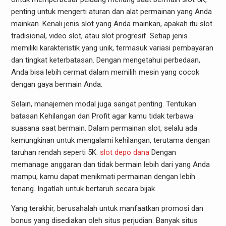
penting untuk mengerti aturan dan alat permainan yang Anda
mainkan. Kenali jenis slot yang Anda mainkan, apakah itu slot
tradisional, video slot, atau slot progresif. Setiap jenis
memiliki karakteristik yang unik, termasuk variasi pembayaran
dan tingkat keterbatasan. Dengan mengetahui perbedaan,
Anda bisa lebih cermat dalam memilih mesin yang cocok
dengan gaya bermain Anda.
Selain, manajemen modal juga sangat penting. Tentukan
batasan Kehilangan dan Profit agar kamu tidak terbawa
suasana saat bermain. Dalam permainan slot, selalu ada
kemungkinan untuk mengalami kehilangan, terutama dengan
taruhan rendah seperti 5K.
slot depo dana
Dengan
memanage anggaran dan tidak bermain lebih dari yang Anda
mampu, kamu dapat menikmati permainan dengan lebih
tenang. Ingatlah untuk bertaruh secara bijak.
Yang terakhir, berusahalah untuk manfaatkan promosi dan
bonus yang disediakan oleh situs perjudian. Banyak situs