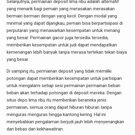
Selanjutnya, permainan deposit lima ribu adalah alternatif
yang menarik bagi pemain yang merasakan merasakan
bermain bermain dengan yang kecil. Dengan modal yang
minimal yang dapat dijangkau, pemain bisa berpartisipasi di
perputaran yang menawarkan kesempatan untuk menang
yang besar. Permainan gacor juga tersedia tersedia,
memberikan kesempatan untuk judi dapat mendapatkan
kemenangan lebih banyak tanpa merasa tertekan tekan biaya
yang besar.
Di samping itu, permainan deposit yang tidak memiliki
potongan dapat memberikan kesempatan untuk partisipan
untuk mengalami setiap sesi permainan permainan beban
beban akan terhadap potongan di deposit mereka. Dengan
situs depo lima ribu itu memberikan beraneka jenis
permainan, semua orang dapat hiburan hiburan tanpa
menguras menguras hingga kantong kering. Hal ini
menyebabkan pengalaman berjudi jauh lebih menyenangkan
dan bebas dari kekhawatiran.