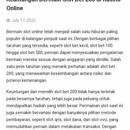
Online
July 17, 2025
Bermain slot online telah menjadi salah satu hiburan paling
populer di kalangan penjudi saat ini. Dengan berbagai pilihan
taruhan yang tersedia, seperti slot bet kecil, slot bet 100
hingga slot bet 500, pemain dapat menyesuaikan pengalaman
bermain mereka sesuai dengan anggaran yang dimiliki. Salah
satu jenis taruhan yang menarik perhatian adalah slot bet
200, yang menawarkan keseimbangan antara risiko dan
potensi kemenangan.
Keuntungan dari memilih slot bet 200 tidak hanya terletak
pada besarnya taruhan, tetapi juga pada peluang untuk
mendapatkan hadiah yang lebih besar. Permainan slot saat ini
juga semakin bervariasi dengan banyaknya pilihan metode
pembayaran, seperti slot qris, slot dana, dan slot ovo, yang
memudahkan pemain dalam melakukan transaksi. Dengan