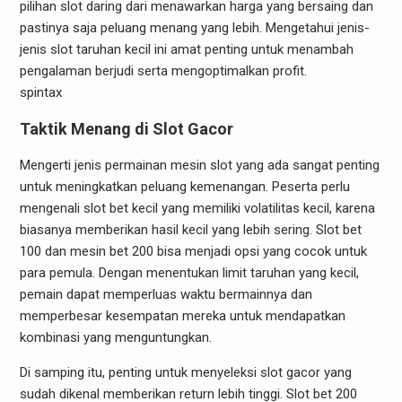
pilihan slot daring dari menawarkan harga yang bersaing dan
pastinya saja peluang menang yang lebih. Mengetahui jenis-
jenis slot taruhan kecil ini amat penting untuk menambah
pengalaman berjudi serta mengoptimalkan profit.
spintax
Taktik Menang di Slot Gacor
Mengerti jenis permainan mesin slot yang ada sangat penting
untuk meningkatkan peluang kemenangan. Peserta perlu
mengenali slot bet kecil yang memiliki volatilitas kecil, karena
biasanya memberikan hasil kecil yang lebih sering. Slot bet
100 dan mesin bet 200 bisa menjadi opsi yang cocok untuk
para pemula. Dengan menentukan limit taruhan yang kecil,
pemain dapat memperluas waktu bermainnya dan
memperbesar kesempatan mereka untuk mendapatkan
kombinasi yang menguntungkan.
Di samping itu, penting untuk menyeleksi slot gacor yang
sudah dikenal memberikan return lebih tinggi. Slot bet 200