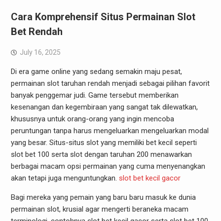
Cara Komprehensif Situs Permainan Slot
Bet Rendah
July 16, 2025
Di era game online yang sedang semakin maju pesat,
permainan slot taruhan rendah menjadi sebagai pilihan favorit
banyak penggemar judi. Game tersebut memberikan
kesenangan dan kegembiraan yang sangat tak dilewatkan,
khususnya untuk orang-orang yang ingin mencoba
peruntungan tanpa harus mengeluarkan mengeluarkan modal
yang besar. Situs-situs slot yang memiliki bet kecil seperti
slot bet 100 serta slot dengan taruhan 200 menawarkan
berbagai macam opsi permainan yang cuma menyenangkan
akan tetapi juga menguntungkan.
slot bet kecil gacor
Bagi mereka yang pemain yang baru baru masuk ke dunia
permainan slot, krusial agar mengerti beraneka macam