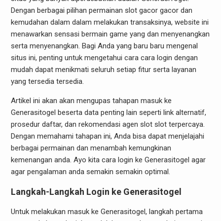
Dengan berbagai pilihan permainan slot gacor gacor dan
kemudahan dalam dalam melakukan transaksinya, website ini
menawarkan sensasi bermain game yang dan menyenangkan
serta menyenangkan. Bagi Anda yang baru baru mengenal
situs ini, penting untuk mengetahui cara cara login dengan
mudah dapat menikmati seluruh setiap fitur serta layanan
yang tersedia tersedia.
Artikel ini akan akan mengupas tahapan masuk ke
Generasitogel beserta data penting lain seperti link alternatif,
prosedur daftar, dan rekomendasi agen slot slot terpercaya.
Dengan memahami tahapan ini, Anda bisa dapat menjelajahi
berbagai permainan dan menambah kemungkinan
kemenangan anda. Ayo kita cara login ke Generasitogel agar
agar pengalaman anda semakin semakin optimal.
Langkah-Langkah Login ke Generasitogel
Untuk melakukan masuk ke Generasitogel, langkah pertama