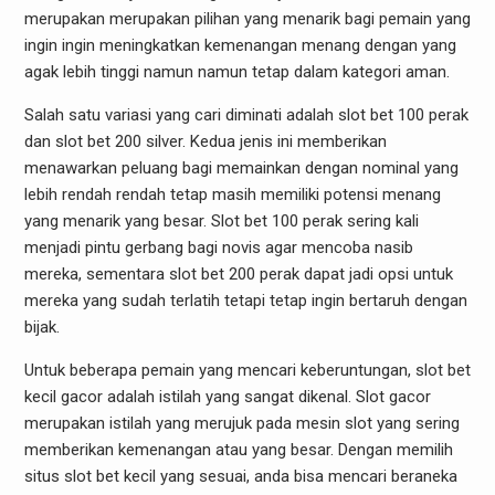
merupakan merupakan pilihan yang menarik bagi pemain yang
ingin ingin meningkatkan kemenangan menang dengan yang
agak lebih tinggi namun namun tetap dalam kategori aman.
Salah satu variasi yang cari diminati adalah slot bet 100 perak
dan slot bet 200 silver. Kedua jenis ini memberikan
menawarkan peluang bagi memainkan dengan nominal yang
lebih rendah rendah tetap masih memiliki potensi menang
yang menarik yang besar. Slot bet 100 perak sering kali
menjadi pintu gerbang bagi novis agar mencoba nasib
mereka, sementara slot bet 200 perak dapat jadi opsi untuk
mereka yang sudah terlatih tetapi tetap ingin bertaruh dengan
bijak.
Untuk beberapa pemain yang mencari keberuntungan, slot bet
kecil gacor adalah istilah yang sangat dikenal. Slot gacor
merupakan istilah yang merujuk pada mesin slot yang sering
memberikan kemenangan atau yang besar. Dengan memilih
situs slot bet kecil yang sesuai, anda bisa mencari beraneka