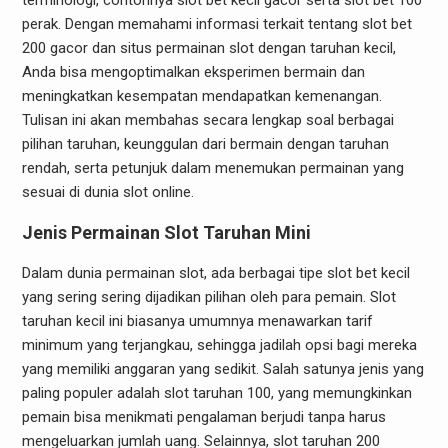
terminologi, contohnya slot bet kecil gacor serta slot bet 100
perak. Dengan memahami informasi terkait tentang slot bet
200 gacor dan situs permainan slot dengan taruhan kecil,
Anda bisa mengoptimalkan eksperimen bermain dan
meningkatkan kesempatan mendapatkan kemenangan.
Tulisan ini akan membahas secara lengkap soal berbagai
pilihan taruhan, keunggulan dari bermain dengan taruhan
rendah, serta petunjuk dalam menemukan permainan yang
sesuai di dunia slot online.
Jenis Permainan Slot Taruhan Mini
Dalam dunia permainan slot, ada berbagai tipe slot bet kecil
yang sering sering dijadikan pilihan oleh para pemain. Slot
taruhan kecil ini biasanya umumnya menawarkan tarif
minimum yang terjangkau, sehingga jadilah opsi bagi mereka
yang memiliki anggaran yang sedikit. Salah satunya jenis yang
paling populer adalah slot taruhan 100, yang memungkinkan
pemain bisa menikmati pengalaman berjudi tanpa harus
mengeluarkan jumlah uang. Selainnya, slot taruhan 200