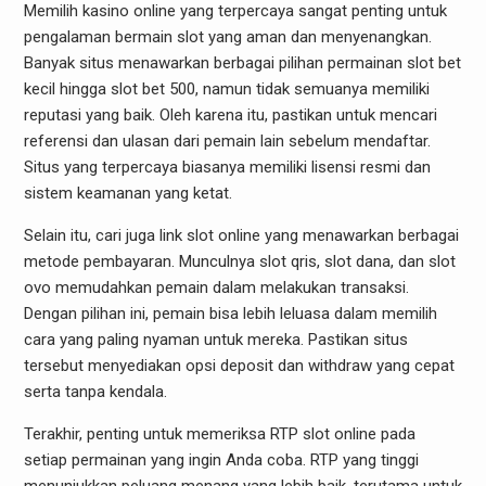
Memilih kasino online yang terpercaya sangat penting untuk
pengalaman bermain slot yang aman dan menyenangkan.
Banyak situs menawarkan berbagai pilihan permainan slot bet
kecil hingga slot bet 500, namun tidak semuanya memiliki
reputasi yang baik. Oleh karena itu, pastikan untuk mencari
referensi dan ulasan dari pemain lain sebelum mendaftar.
Situs yang terpercaya biasanya memiliki lisensi resmi dan
sistem keamanan yang ketat.
Selain itu, cari juga link slot online yang menawarkan berbagai
metode pembayaran. Munculnya slot qris, slot dana, dan slot
ovo memudahkan pemain dalam melakukan transaksi.
Dengan pilihan ini, pemain bisa lebih leluasa dalam memilih
cara yang paling nyaman untuk mereka. Pastikan situs
tersebut menyediakan opsi deposit dan withdraw yang cepat
serta tanpa kendala.
Terakhir, penting untuk memeriksa RTP slot online pada
setiap permainan yang ingin Anda coba. RTP yang tinggi