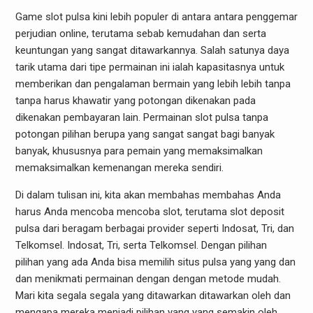
Game slot pulsa kini lebih populer di antara antara penggemar
perjudian online, terutama sebab kemudahan dan serta
keuntungan yang sangat ditawarkannya. Salah satunya daya
tarik utama dari tipe permainan ini ialah kapasitasnya untuk
memberikan dan pengalaman bermain yang lebih lebih tanpa
tanpa harus khawatir yang potongan dikenakan pada
dikenakan pembayaran lain. Permainan slot pulsa tanpa
potongan pilihan berupa yang sangat sangat bagi banyak
banyak, khususnya para pemain yang memaksimalkan
memaksimalkan kemenangan mereka sendiri.
Di dalam tulisan ini, kita akan membahas membahas Anda
harus Anda mencoba mencoba slot, terutama slot deposit
pulsa dari beragam berbagai provider seperti Indosat, Tri, dan
Telkomsel. Indosat, Tri, serta Telkomsel. Dengan pilihan
pilihan yang ada Anda bisa memilih situs pulsa yang yang dan
dan menikmati permainan dengan dengan metode mudah.
Mari kita segala segala yang ditawarkan ditawarkan oleh dan
mengapa mereka menjadi pilihan yang yang semakin oleh