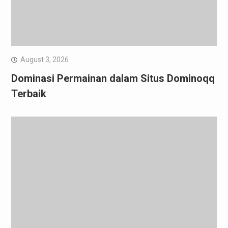
August 3, 2026
Dominasi Permainan dalam Situs Dominoqq
Terbaik