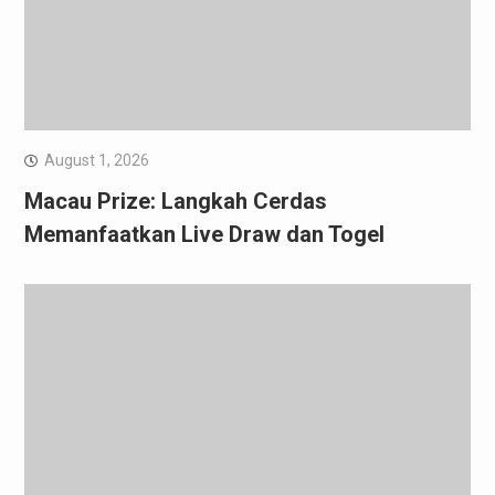
August 1, 2026
Macau Prize: Langkah Cerdas
Memanfaatkan Live Draw dan Togel