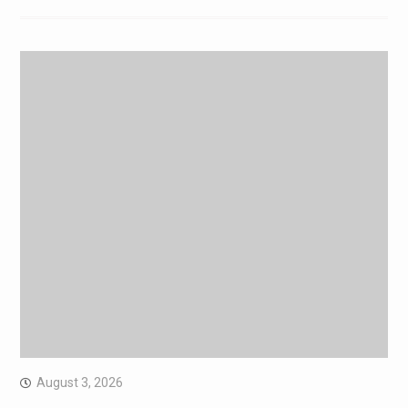
August 3, 2026