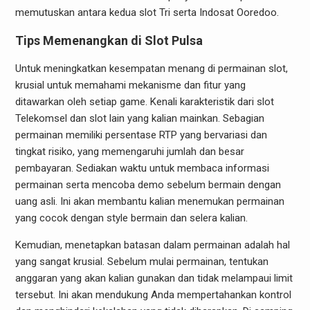
memutuskan antara kedua slot Tri serta Indosat Ooredoo.
Tips Memenangkan di Slot Pulsa
Untuk meningkatkan kesempatan menang di permainan slot,
krusial untuk memahami mekanisme dan fitur yang
ditawarkan oleh setiap game. Kenali karakteristik dari slot
Telekomsel dan slot lain yang kalian mainkan. Sebagian
permainan memiliki persentase RTP yang bervariasi dan
tingkat risiko, yang memengaruhi jumlah dan besar
pembayaran. Sediakan waktu untuk membaca informasi
permainan serta mencoba demo sebelum bermain dengan
uang asli. Ini akan membantu kalian menemukan permainan
yang cocok dengan style bermain dan selera kalian.
Kemudian, menetapkan batasan dalam permainan adalah hal
yang sangat krusial. Sebelum mulai permainan, tentukan
anggaran yang akan kalian gunakan dan tidak melampaui limit
tersebut. Ini akan mendukung Anda mempertahankan kontrol