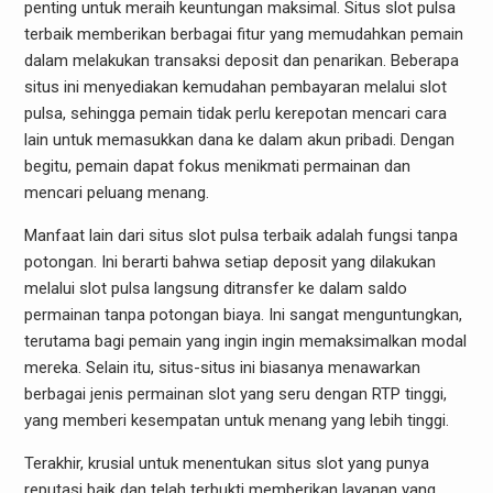
penting untuk meraih keuntungan maksimal. Situs slot pulsa
terbaik memberikan berbagai fitur yang memudahkan pemain
dalam melakukan transaksi deposit dan penarikan. Beberapa
situs ini menyediakan kemudahan pembayaran melalui slot
pulsa, sehingga pemain tidak perlu kerepotan mencari cara
lain untuk memasukkan dana ke dalam akun pribadi. Dengan
begitu, pemain dapat fokus menikmati permainan dan
mencari peluang menang.
Manfaat lain dari situs slot pulsa terbaik adalah fungsi tanpa
potongan. Ini berarti bahwa setiap deposit yang dilakukan
melalui slot pulsa langsung ditransfer ke dalam saldo
permainan tanpa potongan biaya. Ini sangat menguntungkan,
terutama bagi pemain yang ingin ingin memaksimalkan modal
mereka. Selain itu, situs-situs ini biasanya menawarkan
berbagai jenis permainan slot yang seru dengan RTP tinggi,
yang memberi kesempatan untuk menang yang lebih tinggi.
Terakhir, krusial untuk menentukan situs slot yang punya
reputasi baik dan telah terbukti memberikan layanan yang