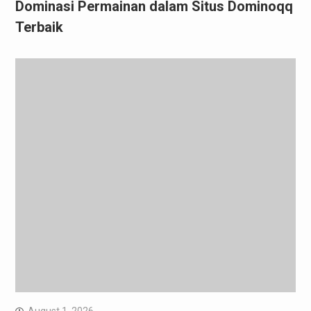
Dominasi Permainan dalam Situs Dominoqq
Terbaik