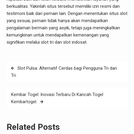
berkualitas. Yakinlah situs tersebut memiliki izin resmi dan
testimoni baik dari pemain lain. Dengan menentukan situs slot
yang sesuai, pemain tidak hanya akan mendapatkan
pengalaman bermain yang asyik, tetapi juga meningkatkan
kemungkinan untuk mendapatkan kemenangan yang
signifikan melalui slot tri dan slot indosat.
Post
Slot Pulsa: Alternatif Cerdas bagi Pengguna Tri dan
navigation
Tri.
Kembar Togel: Inovasi Terbaru Di Kancah Togel
Kembartogel.
Related Posts