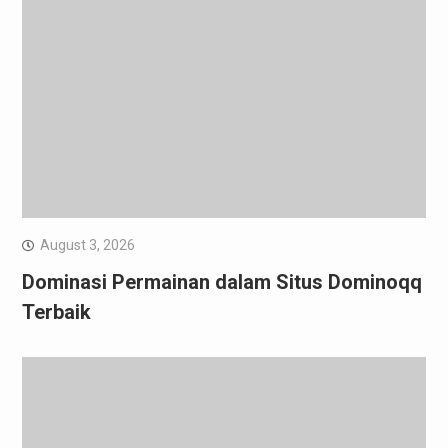
August 3, 2026
Dominasi Permainan dalam Situs Dominoqq
Terbaik