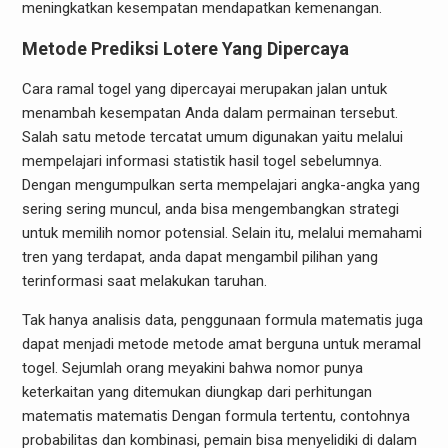
meningkatkan kesempatan mendapatkan kemenangan.
Metode Prediksi Lotere Yang Dipercaya
Cara ramal togel yang dipercayai merupakan jalan untuk
menambah kesempatan Anda dalam permainan tersebut.
Salah satu metode tercatat umum digunakan yaitu melalui
mempelajari informasi statistik hasil togel sebelumnya.
Dengan mengumpulkan serta mempelajari angka-angka yang
sering sering muncul, anda bisa mengembangkan strategi
untuk memilih nomor potensial. Selain itu, melalui memahami
tren yang terdapat, anda dapat mengambil pilihan yang
terinformasi saat melakukan taruhan.
Tak hanya analisis data, penggunaan formula matematis juga
dapat menjadi metode metode amat berguna untuk meramal
togel. Sejumlah orang meyakini bahwa nomor punya
keterkaitan yang ditemukan diungkap dari perhitungan
matematis matematis Dengan formula tertentu, contohnya
probabilitas dan kombinasi, pemain bisa menyelidiki di dalam