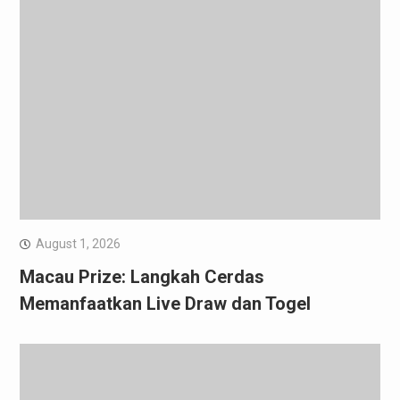
August 1, 2026
Macau Prize: Langkah Cerdas
Memanfaatkan Live Draw dan Togel