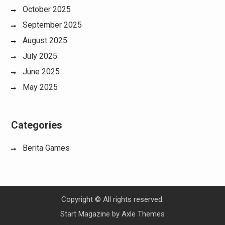
October 2025
September 2025
August 2025
July 2025
June 2025
May 2025
Categories
Berita Games
Copyright © All rights reserved.
Start Magazine by
Axle Themes