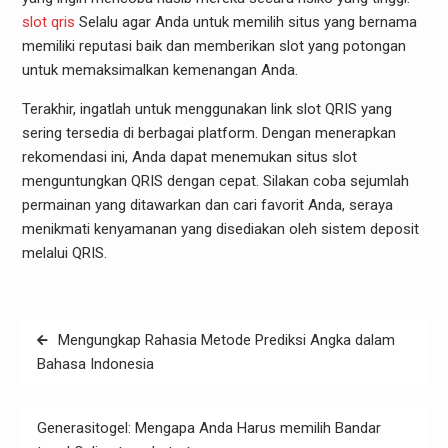
slot qris
Selalu agar Anda untuk memilih situs yang bernama
memiliki reputasi baik dan memberikan slot yang potongan
untuk memaksimalkan kemenangan Anda.
Terakhir, ingatlah untuk menggunakan link slot QRIS yang
sering tersedia di berbagai platform. Dengan menerapkan
rekomendasi ini, Anda dapat menemukan situs slot
menguntungkan QRIS dengan cepat. Silakan coba sejumlah
permainan yang ditawarkan dan cari favorit Anda, seraya
menikmati kenyamanan yang disediakan oleh sistem deposit
melalui QRIS.
Post
Mengungkap Rahasia Metode Prediksi Angka dalam
navigation
Bahasa Indonesia
Generasitogel: Mengapa Anda Harus memilih Bandar