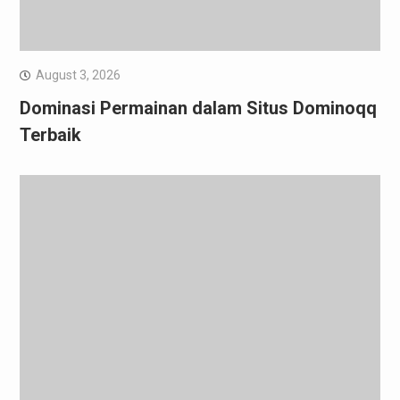
August 3, 2026
Dominasi Permainan dalam Situs Dominoqq
Terbaik