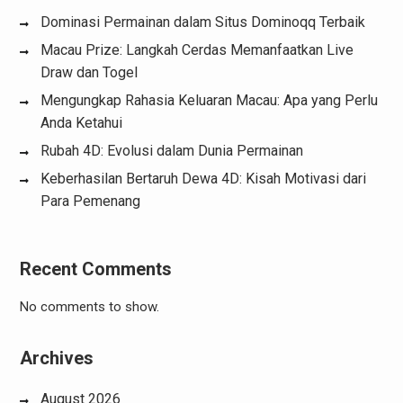
Dominasi Permainan dalam Situs Dominoqq Terbaik
Macau Prize: Langkah Cerdas Memanfaatkan Live
Draw dan Togel
Mengungkap Rahasia Keluaran Macau: Apa yang Perlu
Anda Ketahui
Rubah 4D: Evolusi dalam Dunia Permainan
Keberhasilan Bertaruh Dewa 4D: Kisah Motivasi dari
Para Pemenang
Recent Comments
No comments to show.
Archives
August 2026