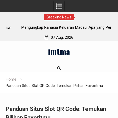
Breaking News
aw
Mengungkap Rahasia Keluaran Macau: Apa yang Perlu
Anda Ketahui
07 Aug, 2026
Skip
imtma
to
content
Home
Panduan Situs Slot QR Code: Temukan Pilihan Favoritmu
Panduan Situs Slot QR Code: Temukan
Pilihan Favoritmu