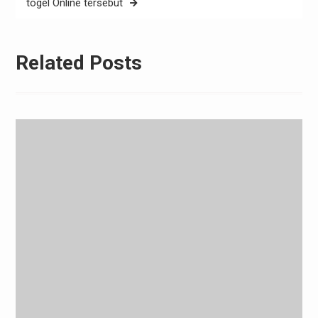
togel Online tersebut
Related Posts