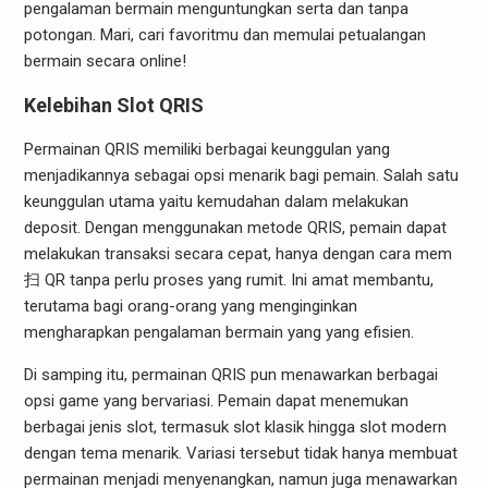
pengalaman bermain menguntungkan serta dan tanpa
potongan. Mari, cari favoritmu dan memulai petualangan
bermain secara online!
Kelebihan Slot QRIS
Permainan QRIS memiliki berbagai keunggulan yang
menjadikannya sebagai opsi menarik bagi pemain. Salah satu
keunggulan utama yaitu kemudahan dalam melakukan
deposit. Dengan menggunakan metode QRIS, pemain dapat
melakukan transaksi secara cepat, hanya dengan cara mem
扫 QR tanpa perlu proses yang rumit. Ini amat membantu,
terutama bagi orang-orang yang menginginkan
mengharapkan pengalaman bermain yang yang efisien.
Di samping itu, permainan QRIS pun menawarkan berbagai
opsi game yang bervariasi. Pemain dapat menemukan
berbagai jenis slot, termasuk slot klasik hingga slot modern
dengan tema menarik. Variasi tersebut tidak hanya membuat
permainan menjadi menyenangkan, namun juga menawarkan