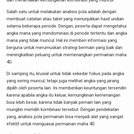
dan meramalkan kemungkinan kombinasi yang muncul.
Salah satu untuk melakukan analisis pola adalah dengan
membuat catatan atau tabel yang menunjukkan hasil undian
selama beberapa periode. Dengan, peserta dapat mengetahui
angka mana yang mendominasi di periode tertentu dan angka
mana yang tidak muncul. Hal ini memberi informasi yang
berguna untuk merumuskan strategi bermain yang baik dan
meningkatkan peluang untuk memenangkan permainan maha
4D.
Di samping itu, krusial untuk tidak sekedar fokus pada angka
yang sering muncul, tetapi juga melihat angka yang jarang
dipilih oleh peserta lain. Ini memberikan keuntungan tersendiri
karena apabila angka itu keluar, kemungkinan kemenangan
bisa lebih besar, karena tidak banyak pemain lain yang
mungkin memilih kombinasi tersebut. Dengan pendekatan
yang, analisis pola permainan bisa menjadi alat yang sangat
efektif untuk menguasai permainan maha 4D.