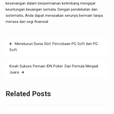
kesenangan dalam berpermainan ketimbang mengejar
keuntungan keuangan semata. Dengan pendekatan dan
sistematis, Anda dapat merasakan serunya bermain tanpa
merasa dari segi finansial.
Post
Menelusuri Dunia Slot: Percobaan PG Soft dan PG
navigation
Soft
Kisah Sukses Pemain IDN Poker: Dari Pemula Menjadi
Juara
Related Posts