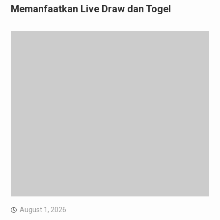
Memanfaatkan Live Draw dan Togel
August 1, 2026