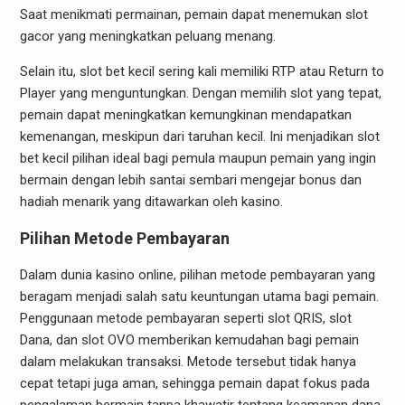
Saat menikmati permainan, pemain dapat menemukan slot
gacor yang meningkatkan peluang menang.
Selain itu, slot bet kecil sering kali memiliki RTP atau Return to
Player yang menguntungkan. Dengan memilih slot yang tepat,
pemain dapat meningkatkan kemungkinan mendapatkan
kemenangan, meskipun dari taruhan kecil. Ini menjadikan slot
bet kecil pilihan ideal bagi pemula maupun pemain yang ingin
bermain dengan lebih santai sembari mengejar bonus dan
hadiah menarik yang ditawarkan oleh kasino.
Pilihan Metode Pembayaran
Dalam dunia kasino online, pilihan metode pembayaran yang
beragam menjadi salah satu keuntungan utama bagi pemain.
Penggunaan metode pembayaran seperti slot QRIS, slot
Dana, dan slot OVO memberikan kemudahan bagi pemain
dalam melakukan transaksi. Metode tersebut tidak hanya
cepat tetapi juga aman, sehingga pemain dapat fokus pada