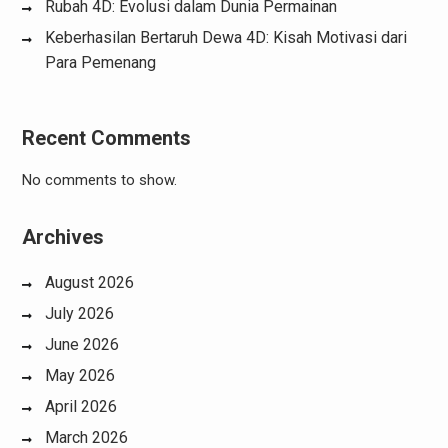
Rubah 4D: Evolusi dalam Dunia Permainan
Keberhasilan Bertaruh Dewa 4D: Kisah Motivasi dari
Para Pemenang
Recent Comments
No comments to show.
Archives
August 2026
July 2026
June 2026
May 2026
April 2026
March 2026