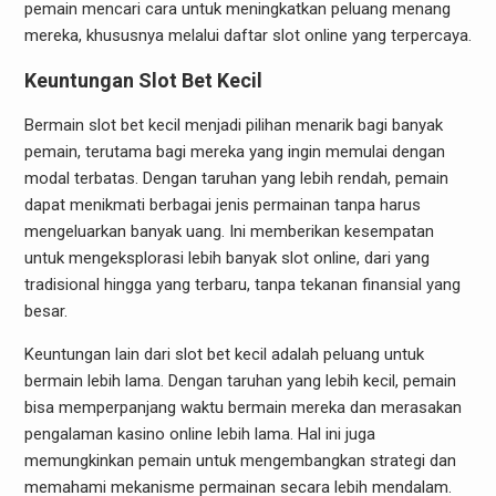
pemain mencari cara untuk meningkatkan peluang menang
mereka, khususnya melalui daftar slot online yang terpercaya.
Keuntungan Slot Bet Kecil
Bermain slot bet kecil menjadi pilihan menarik bagi banyak
pemain, terutama bagi mereka yang ingin memulai dengan
modal terbatas. Dengan taruhan yang lebih rendah, pemain
dapat menikmati berbagai jenis permainan tanpa harus
mengeluarkan banyak uang. Ini memberikan kesempatan
untuk mengeksplorasi lebih banyak slot online, dari yang
tradisional hingga yang terbaru, tanpa tekanan finansial yang
besar.
Keuntungan lain dari slot bet kecil adalah peluang untuk
bermain lebih lama. Dengan taruhan yang lebih kecil, pemain
bisa memperpanjang waktu bermain mereka dan merasakan
pengalaman kasino online lebih lama. Hal ini juga
memungkinkan pemain untuk mengembangkan strategi dan
memahami mekanisme permainan secara lebih mendalam.