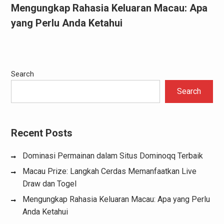
Mengungkap Rahasia Keluaran Macau: Apa
yang Perlu Anda Ketahui
Search
Search
Recent Posts
Dominasi Permainan dalam Situs Dominoqq Terbaik
Macau Prize: Langkah Cerdas Memanfaatkan Live
Draw dan Togel
Mengungkap Rahasia Keluaran Macau: Apa yang Perlu
Anda Ketahui