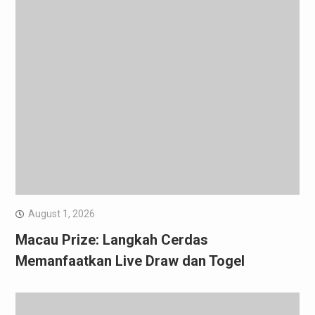
August 1, 2026
Macau Prize: Langkah Cerdas
Memanfaatkan Live Draw dan Togel