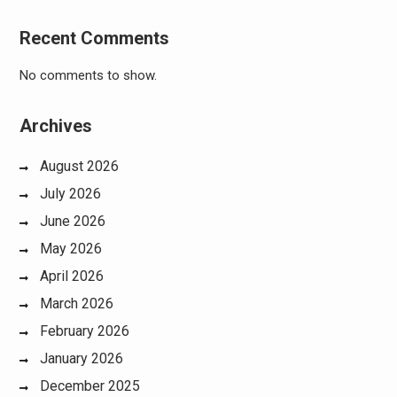
Recent Comments
No comments to show.
Archives
August 2026
July 2026
June 2026
May 2026
April 2026
March 2026
February 2026
January 2026
December 2025