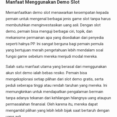
Manfaat Menggunakan Demo Slot
Memanfaatkan demo slot menawarkan kesempatan kepada
pemain untuk mengenal berbagai jenis game slot tanpa harus
membutuhkan menginvestasikan uang asli. Dengan slot
demo, pemain bisa menguji berbagai ciri, topik, dan
mekanisme permainan apa yang disediakan dari penyedia
seperti halnya PP. Ini sangat berguna bagi pemain pemula
yang bertujuan meraih pengetahuan lebih mendalam soal
fungsi game sebelum mereka menjudi modal mereka.
Salah satu manfaat utama yang berasal dari menggunakan
akun slot demo ialah bebas resiko. Pemain bisa
mengeksplorasi setiap pilihan dari slot demo gratis, serta
peduli seberapa tinggi atau rendah taruhan yang mereka. Ini
memungkinkan untuk mendapatkan pengalaman bermain
tanpa adanya tekanan dari kehilangan hilangnya uang ataupun
permasalahan finansial. Oleh karena itu, mereka dapat
mengambil pilihan yang lebih lebih bijak saat bertaruh dengan
uang asli.