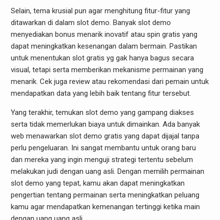
Selain, tema krusial pun agar menghitung fitur-fitur yang
ditawarkan di dalam slot demo. Banyak slot demo
menyediakan bonus menarik inovatif atau spin gratis yang
dapat meningkatkan kesenangan dalam bermain. Pastikan
untuk menentukan slot gratis yg gak hanya bagus secara
visual, tetapi serta memberikan mekanisme permainan yang
menarik. Cek juga review atau rekomendasi dari pemain untuk
mendapatkan data yang lebih baik tentang fitur tersebut.
Yang terakhir, temukan slot demo yang gampang diakses
serta tidak memerlukan biaya untuk dimainkan. Ada banyak
web menawarkan slot demo gratis yang dapat dijajal tanpa
perlu pengeluaran. Ini sangat membantu untuk orang baru
dan mereka yang ingin menguji strategi tertentu sebelum
melakukan judi dengan uang asli. Dengan memilih permainan
slot demo yang tepat, kamu akan dapat meningkatkan
pengertian tentang permainan serta meningkatkan peluang
kamu agar mendapatkan kemenangan tertinggi ketika main
dengan uang uang asli.