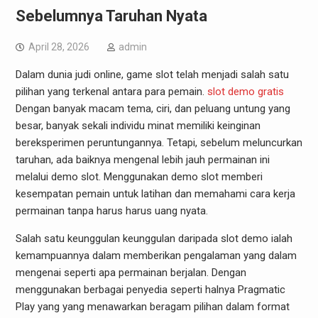
Sebelumnya Taruhan Nyata
April 28, 2026
admin
Dalam dunia judi online, game slot telah menjadi salah satu
pilihan yang terkenal antara para pemain.
slot demo gratis
Dengan banyak macam tema, ciri, dan peluang untung yang
besar, banyak sekali individu minat memiliki keinginan
bereksperimen peruntungannya. Tetapi, sebelum meluncurkan
taruhan, ada baiknya mengenal lebih jauh permainan ini
melalui demo slot. Menggunakan demo slot memberi
kesempatan pemain untuk latihan dan memahami cara kerja
permainan tanpa harus harus uang nyata.
Salah satu keunggulan keunggulan daripada slot demo ialah
kemampuannya dalam memberikan pengalaman yang dalam
mengenai seperti apa permainan berjalan. Dengan
menggunakan berbagai penyedia seperti halnya Pragmatic
Play yang yang menawarkan beragam pilihan dalam format