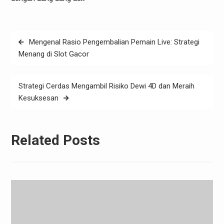
Post
Mengenal Rasio Pengembalian Pemain Live: Strategi
navigation
Menang di Slot Gacor
Strategi Cerdas Mengambil Risiko Dewi 4D dan Meraih
Kesuksesan
Related Posts