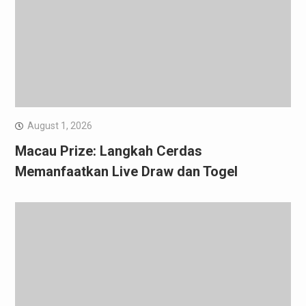
August 1, 2026
Macau Prize: Langkah Cerdas
Memanfaatkan Live Draw dan Togel