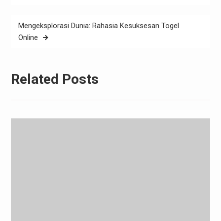
Mengeksplorasi Dunia: Rahasia Kesuksesan Togel
Online
Related Posts