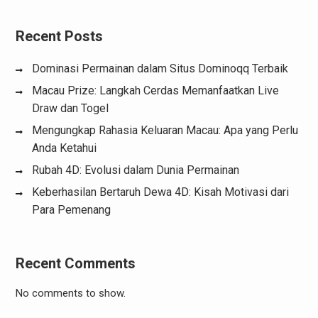
Recent Posts
Dominasi Permainan dalam Situs Dominoqq Terbaik
Macau Prize: Langkah Cerdas Memanfaatkan Live
Draw dan Togel
Mengungkap Rahasia Keluaran Macau: Apa yang Perlu
Anda Ketahui
Rubah 4D: Evolusi dalam Dunia Permainan
Keberhasilan Bertaruh Dewa 4D: Kisah Motivasi dari
Para Pemenang
Recent Comments
No comments to show.