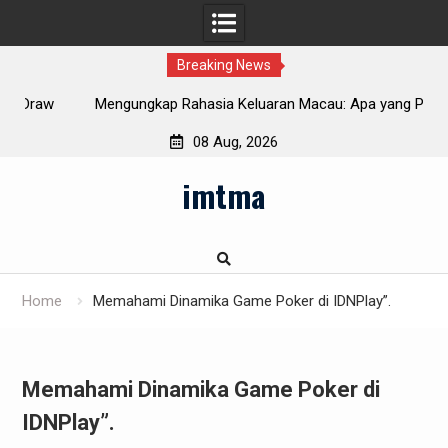
Breaking News
aw
Mengungkap Rahasia Keluaran Macau: Apa yang Perlu
Anda Ketahui
08 Aug, 2026
Skip
imtma
to
content
Home
Memahami Dinamika Game Poker di IDNPlay”.
Memahami Dinamika Game Poker di
IDNPlay”.