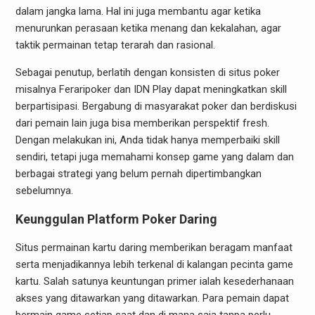
dalam jangka lama. Hal ini juga membantu agar ketika
menurunkan perasaan ketika menang dan kekalahan, agar
taktik permainan tetap terarah dan rasional.
Sebagai penutup, berlatih dengan konsisten di situs poker
misalnya Feraripoker dan IDN Play dapat meningkatkan skill
berpartisipasi. Bergabung di masyarakat poker dan berdiskusi
dari pemain lain juga bisa memberikan perspektif fresh.
Dengan melakukan ini, Anda tidak hanya memperbaiki skill
sendiri, tetapi juga memahami konsep game yang dalam dan
berbagai strategi yang belum pernah dipertimbangkan
sebelumnya.
Keunggulan Platform Poker Daring
Situs permainan kartu daring memberikan beragam manfaat
serta menjadikannya lebih terkenal di kalangan pecinta game
kartu. Salah satunya keuntungan primer ialah kesederhanaan
akses yang ditawarkan yang ditawarkan. Para pemain dapat