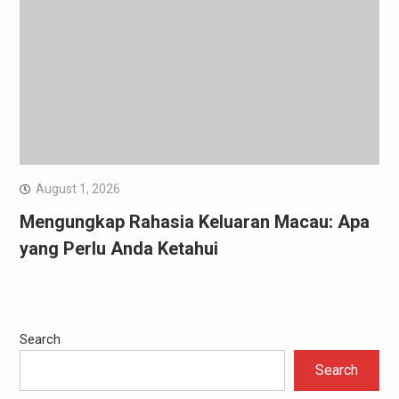
August 1, 2026
Mengungkap Rahasia Keluaran Macau: Apa
yang Perlu Anda Ketahui
Search
Search