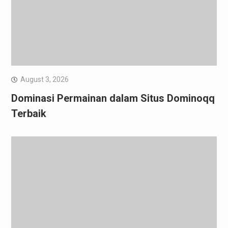
August 3, 2026
Dominasi Permainan dalam Situs Dominoqq
Terbaik