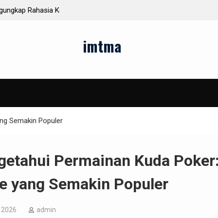
 Apa yang Perlu
Rubah 4D: Evolusi dalam Dunia Permainan
imtma
ng Semakin Populer
etahui Permainan Kuda Poker
 yang Semakin Populer
 2026
admin