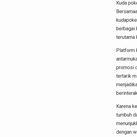
Kuda poke
Bersamaan
kudapoker
berbagai 
terutama 
Platform
antarmuka
promosi d
tertarik 
menjadika
berintera
Karena ke
tumbuh da
menunjukk
dengan wa