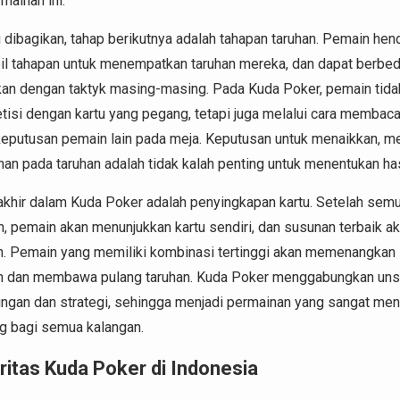
mainan ini.
u dibagikan, tahap berikutnya adalah tahapan taruhan. Pemain hen
 tahapan untuk menempatkan taruhan mereka, dan dapat berbe
an dengan taktyk masing-masing. Pada Kuda Poker, pemain tida
isi dengan kartu yang pegang, tetapi juga melalui cara membaca
keputusan pemain lain pada meja. Keputusan untuk menaikkan, m
han pada taruhan adalah tidak kalah penting untuk menentukan hasi
akhir dalam Kuda Poker adalah penyingkapan kartu. Setelah semua
n, pemain akan menunjukkan kartu sendiri, dan susunan terbaik a
n. Pemain yang memiliki kombinasi tertinggi akan memenangkan
n dan membawa pulang taruhan. Kuda Poker menggabungkan uns
ngan dan strategi, sehingga menjadi permainan yang sangat men
g bagi semua kalangan.
ritas Kuda Poker di Indonesia