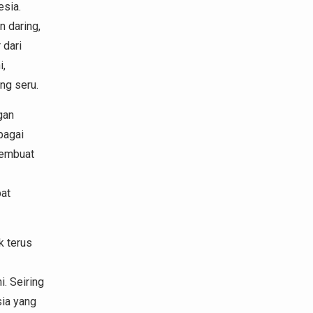
esia.
 daring,
 dari
i,
ng seru.
gan
bagai
membuat
at
k terus
. Seiring
sia yang