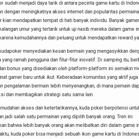
r sudah menjadi daya tarik di antara pecinta game kartu di Indon
 dengan meningkatnya akses internet dan popularitas permainan
 kian mendapatkan tempat di hati banyak individu. Banyak gamer
kalangan umur yang tertarik untuk uji nasib mereka dalam game in
karena kemudahannya dan peluang untuk mendapatkan reward ya
 kudapoker menyediakan kesan bermain yang mengasyikkan den
 yang ramah pengguna dan fitur-fitur inovatif. Di samping itu, ber
an bonus yang disediakan oleh platform-platform ini semakin 
minat gamer baru untuk ikut. Keberadaan komunitas yang aktif juga
n pengalaman bermain lebih menyenangkan, di mana pemain dap
ksi dan membagikan strategi satu sama lain.
mudahan akses dan ketertarikannya, kuda poker berpotensi untu
n jadi salah satu permainan yang dipilih banyak orang. Tren ini
an bahwa lebih banyak orang akan melibatkan diri dalam game ini
ktu, kuda poker bisa menjadi sebuah ikon game kartu di Indone