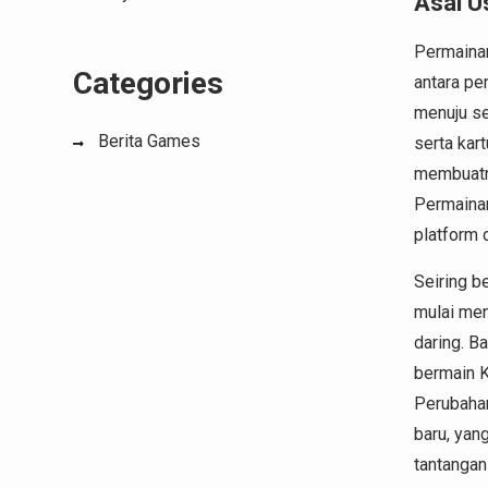
Asal U
Permainan
Categories
antara pe
menuju se
Berita Games
serta kar
membuatn
Permainan
platform 
Seiring b
mulai men
daring. B
bermain K
Perubahan
baru, yan
tantangan