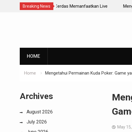
das Memanfaatkan Live
Mengungkap Rahasia Keluaran Macau:
Breaking News
Anda Ketahui
Skip
to
content
HOME
Home
Mengetahui Permainan Kuda Poker: Game ya
Archives
Meng
Game
August 2026
July 2026
May 15,
June 2026