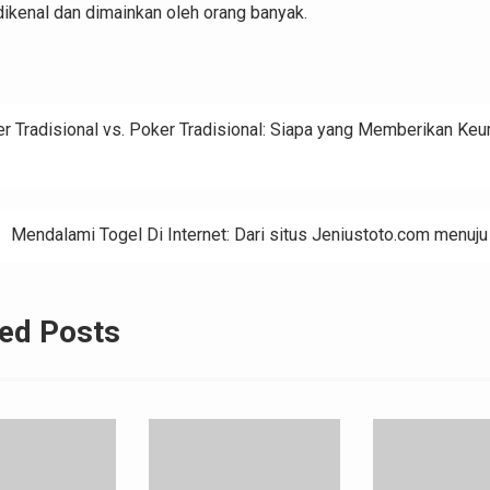
ikenal dan dimainkan oleh orang banyak.
r Tradisional vs. Poker Tradisional: Siapa yang Memberikan Keu
ation
Mendalami Togel Di Internet: Dari situs Jeniustoto.com menuju
ed Posts