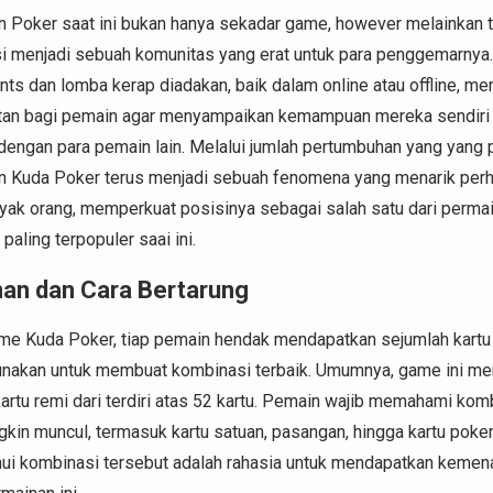
 Poker saat ini bukan hanya sekadar game, however melainkan t
i menjadi sebuah komunitas yang erat untuk para penggemarnya.
ts dan lomba kerap diadakan, baik dalam online atau offline, me
an bagi pemain agar menyampaikan kemampuan mereka sendiri
dengan para pemain lain. Melalui jumlah pertumbuhan yang yang 
 Kuda Poker terus menjadi sebuah fenomena yang menarik perh
yak orang, memperkuat posisinya sebagai salah satu dari permai
paling terpopuler saai ini.
n dan Cara Bertarung
e Kuda Poker, tiap pemain hendak mendapatkan sejumlah kartu
unakan untuk membuat kombinasi terbaik. Umumnya, game ini m
kartu remi dari terdiri atas 52 kartu. Pemain wajib memahami kom
kin muncul, termasuk kartu satuan, pasangan, hingga kartu poker 
i kombinasi tersebut adalah rahasia untuk mendapatkan kemen