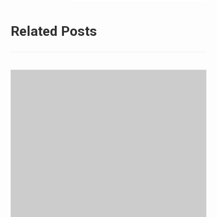
Related Posts