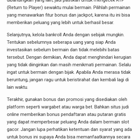
dibandingkan yang lain, jadi pastikan untuk mengecek RTP
(Return to Player) sewaktu mulai bermain. Pilihlah permainan
yang menawarkan fitur bonus dan jackpot, karena itu ini bisa
memberikan peluang yang lebih untuk berhasil besar.
Selanjutnya, kelola bankroll Anda dengan sebijak mungkin.
Tentukan sebelumnya seberapa uang yang siap Anda
investasikan sebelum bermain dan tidak melebihi batas
tersebut. Dengan demikian, Anda dapat menghindari kerugian
yang tidak diinginkan dan masih menikmati permainan. Selalu
ingat untuk bermain dengan bijak. Apabila Anda merasa tidak
beruntung, jangan ragu untuk beristirahat dan kembali lagi di
lain waktu.
Terakhir, gunakan bonus dan promosi yang disediakan oleh
platform seperti wargabet atau warga bet. Bahkan situs judi
online memberikan bonus pendaftaran atau putaran gratis
yang dapat memperbesar peluang Anda dalam bermain slot
gacor. Jangan lupa perhatikan ketentuan dan syarat yang ada
untuk bonus ini supaya Anda bisa memanfaatkannya secara