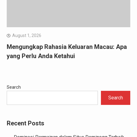
August 1, 2026
Mengungkap Rahasia Keluaran Macau: Apa
yang Perlu Anda Ketahui
Search
Search
Recent Posts