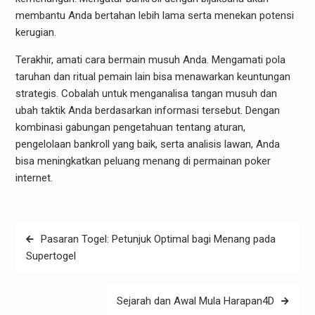
membantu Anda bertahan lebih lama serta menekan potensi
kerugian.
Terakhir, amati cara bermain musuh Anda. Mengamati pola
taruhan dan ritual pemain lain bisa menawarkan keuntungan
strategis. Cobalah untuk menganalisa tangan musuh dan
ubah taktik Anda berdasarkan informasi tersebut. Dengan
kombinasi gabungan pengetahuan tentang aturan,
pengelolaan bankroll yang baik, serta analisis lawan, Anda
bisa meningkatkan peluang menang di permainan poker
internet.
Post
Pasaran Togel: Petunjuk Optimal bagi Menang pada
navigation
Supertogel
Sejarah dan Awal Mula Harapan4D