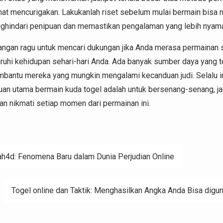
ihat mencurigakan. Lakukanlah riset sebelum mulai bermain bis
hindari penipuan dan memastikan pengalaman yang lebih nyam
 jangan ragu untuk mencari dukungan jika Anda merasa permainan
hi kehidupan sehari-hari Anda. Ada banyak sumber daya yang t
bantu mereka yang mungkin mengalami kecanduan judi. Selalu i
uan utama bermain kuda togel adalah untuk bersenang-senang, jad
an nikmati setiap momen dari permainan ini.
h4d: Fenomena Baru dalam Dunia Perjudian Online
ation
Togel online dan Taktik: Menghasilkan Angka Anda Bisa digu