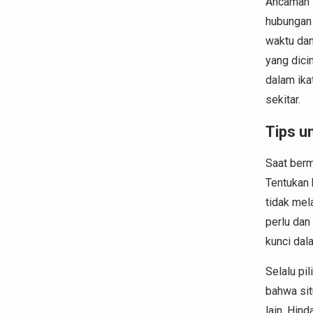
Ancaman s
hubungan 
waktu dan
yang dici
dalam ika
sekitar.
Tips u
Saat berm
Tentukan 
tidak mela
perlu dan
kunci dal
Selalu pi
bahwa sit
lain. Hin