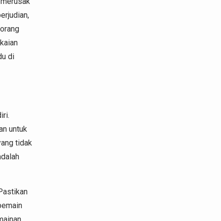
t merusak
erjudian,
 orang
ikaian
du di
ri.
an untuk
yang tidak
adalah
 Pastikan
 pemain
rmainan