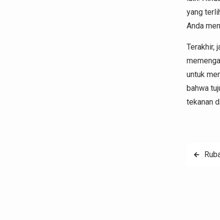
yang terl
Anda meng
Terakhir,
memengaru
untuk mem
bahwa tuj
tekanan d
Post
Ruba
navig