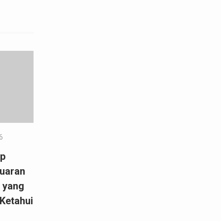
6
p
luaran
 yang
Ketahui