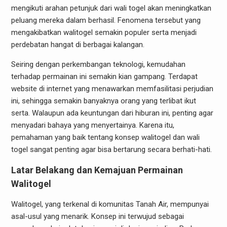
mengikuti arahan petunjuk dari wali togel akan meningkatkan
peluang mereka dalam berhasil. Fenomena tersebut yang
mengakibatkan walitogel semakin populer serta menjadi
perdebatan hangat di berbagai kalangan.
Seiring dengan perkembangan teknologi, kemudahan
terhadap permainan ini semakin kian gampang. Terdapat
website di internet yang menawarkan memfasilitasi perjudian
ini, sehingga semakin banyaknya orang yang terlibat ikut
serta. Walaupun ada keuntungan dari hiburan ini, penting agar
menyadari bahaya yang menyertainya. Karena itu,
pemahaman yang baik tentang konsep walitogel dan wali
togel sangat penting agar bisa bertarung secara berhati-hati.
Latar Belakang dan Kemajuan Permainan
Walitogel
Walitogel, yang terkenal di komunitas Tanah Air, mempunyai
asal-usul yang menarik. Konsep ini terwujud sebagai