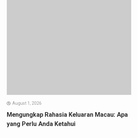
August 1, 2026
Mengungkap Rahasia Keluaran Macau: Apa
yang Perlu Anda Ketahui