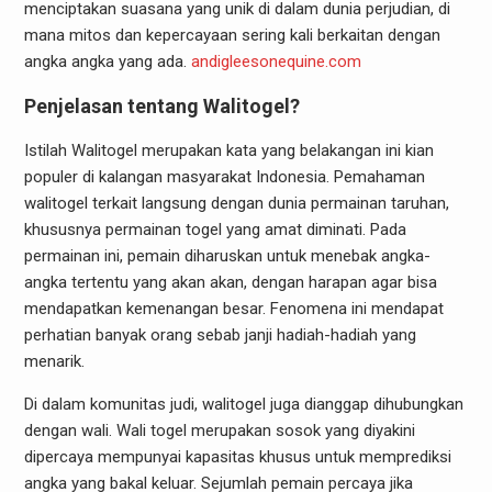
menciptakan suasana yang unik di dalam dunia perjudian, di
mana mitos dan kepercayaan sering kali berkaitan dengan
angka angka yang ada.
andigleesonequine.com
Penjelasan tentang Walitogel?
Istilah Walitogel merupakan kata yang belakangan ini kian
populer di kalangan masyarakat Indonesia. Pemahaman
walitogel terkait langsung dengan dunia permainan taruhan,
khususnya permainan togel yang amat diminati. Pada
permainan ini, pemain diharuskan untuk menebak angka-
angka tertentu yang akan akan, dengan harapan agar bisa
mendapatkan kemenangan besar. Fenomena ini mendapat
perhatian banyak orang sebab janji hadiah-hadiah yang
menarik.
Di dalam komunitas judi, walitogel juga dianggap dihubungkan
dengan wali. Wali togel merupakan sosok yang diyakini
dipercaya mempunyai kapasitas khusus untuk memprediksi
angka yang bakal keluar. Sejumlah pemain percaya jika