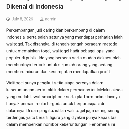
Dikenal di Indonesia
July 8, 2026
admin
Perkembangan judi daring kian berkembang di dalam
Indonesia, serta salah satunya yang mendapat perhatian ialah
walitogel. Tak disangka, di tengah-tengah beragam metode
untuk memainkan togel, walitogel hadir sebagai opsi yang
populer di publik. Ide yang berbeda serta mudah diakses oleh
membuatnya tertarik untuk sejumlah orang yang sedang
memburu hiburan dan kesempatan mendapatkan profit.
Walitogel punya pengikut setia siapa percaya dalam
keberuntungan serta taktik dalam permainan ini. Melalui akses
yang mudah lewat smartphone serta platform online lainnya,
banyak pemain mulai tergoda untuk berpartisipasi di
dalamnya. Di samping itu, istilah wali togel juga sering sering
terdengar, yaitu berarti figura yang diyakini punya kapasitas
dalam memberikan nombor keberuntungan. Fenomena ini