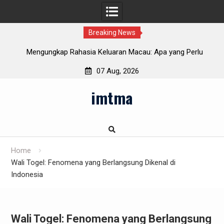
Breaking News
aw
Mengungkap Rahasia Keluaran Macau: Apa yang Perlu
Anda Ketahui
07 Aug, 2026
Skip
imtma
to
content
Home
Wali Togel: Fenomena yang Berlangsung Dikenal di
Indonesia
Wali Togel: Fenomena yang Berlangsung