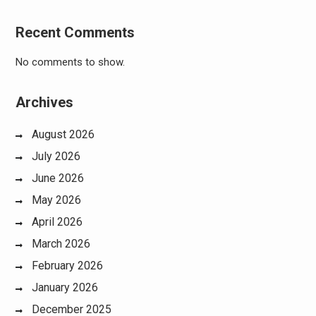
Recent Comments
No comments to show.
Archives
August 2026
July 2026
June 2026
May 2026
April 2026
March 2026
February 2026
January 2026
December 2025