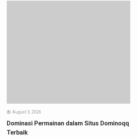
August 3, 2026
Dominasi Permainan dalam Situs Dominoqq
Terbaik