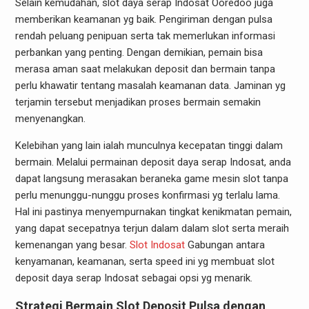
Selain kemudahan, slot daya serap Indosat Ooredoo juga
memberikan keamanan yg baik. Pengiriman dengan pulsa
rendah peluang penipuan serta tak memerlukan informasi
perbankan yang penting. Dengan demikian, pemain bisa
merasa aman saat melakukan deposit dan bermain tanpa
perlu khawatir tentang masalah keamanan data. Jaminan yg
terjamin tersebut menjadikan proses bermain semakin
menyenangkan.
Kelebihan yang lain ialah munculnya kecepatan tinggi dalam
bermain. Melalui permainan deposit daya serap Indosat, anda
dapat langsung merasakan beraneka game mesin slot tanpa
perlu menunggu-nunggu proses konfirmasi yg terlalu lama.
Hal ini pastinya menyempurnakan tingkat kenikmatan pemain,
yang dapat secepatnya terjun dalam dalam slot serta meraih
kemenangan yang besar.
Slot Indosat
Gabungan antara
kenyamanan, keamanan, serta speed ini yg membuat slot
deposit daya serap Indosat sebagai opsi yg menarik.
Strategi Bermain Slot Deposit Pulsa dengan