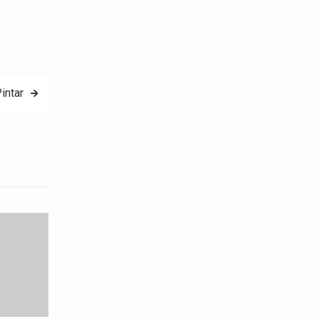
intar