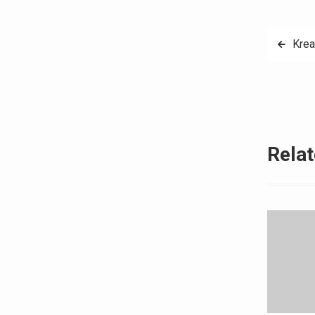
Post
Krea
navig
Relat