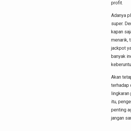
profit.
Adanya pl
super. De
kapan saj
menarik, 
jackpot y
banyak in
keberuntu
Akan teta
terhadap d
lingkaran
itu, peng
penting a
jangan sa