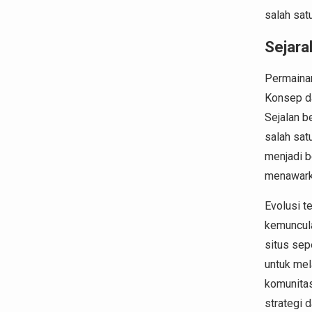
salah satu
Sejara
Permainan
Konsep da
Sejalan b
salah sat
menjadi b
menawarka
Evolusi t
kemuncula
situs sep
untuk mel
komunitas
strategi 