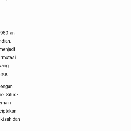
1980-an.
dian.
 menjadi
ermutasi
yang
ggi.
 dengan
e. Situs-
emain
ciptakan
 kisah dan