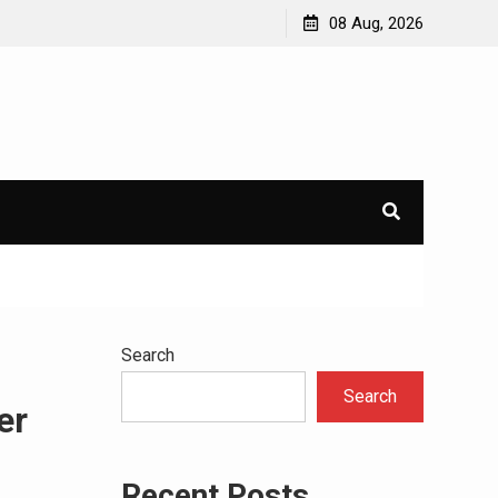
Dominasi Permainan dalam Situs Dominoqq Terbaik
08 Aug, 2026
Search
Search
er
Recent Posts