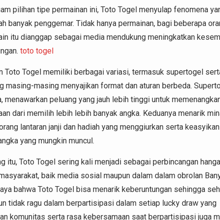
am pilihan tipe permainan ini, Toto Togel menyulap fenomena ya
 banyak penggemar. Tidak hanya permainan, bagi beberapa ora
ain itu dianggap sebagai media mendukung meningkatkan kese
ungan.
toto togel
 Toto Togel memiliki berbagai variasi, termasuk supertogel sert
ng masing-masing menyajikan format dan aturan berbeda. Superto
, menawarkan peluang yang jauh lebih tinggi untuk memenangka
an dari memilih lebih lebih banyak angka. Keduanya menarik min
orang lantaran janji dan hadiah yang menggiurkan serta keasyikan
angka yang mungkin muncul.
g itu, Toto Togel sering kali menjadi sebagai perbincangan hang
masyarakat, baik media sosial maupun dalam dalam obrolan Ban
aya bahwa Toto Togel bisa menarik keberuntungan sehingga se
n tidak ragu dalam berpartisipasi dalam setiap lucky draw yang
tan komunitas serta rasa kebersamaan saat berpartisipasi juga 