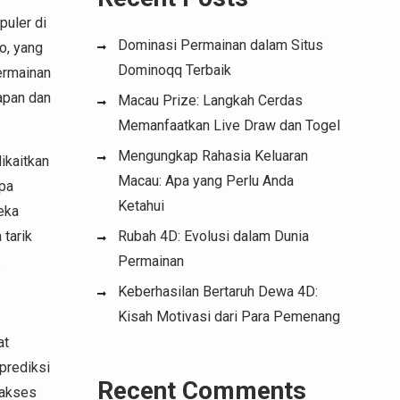
uler di
Dominasi Permainan dalam Situs
o, yang
Dominoqq Terbaik
ermainan
apan dan
Macau Prize: Langkah Cerdas
Memanfaatkan Live Draw dan Togel
Mengungkap Rahasia Keluaran
ikaitkan
Macau: Apa yang Perlu Anda
pa
Ketahui
eka
tarik
Rubah 4D: Evolusi dalam Dunia
.
Permainan
Keberhasilan Bertaruh Dewa 4D:
Kisah Motivasi dari Para Pemenang
at
prediksi
Recent Comments
 akses