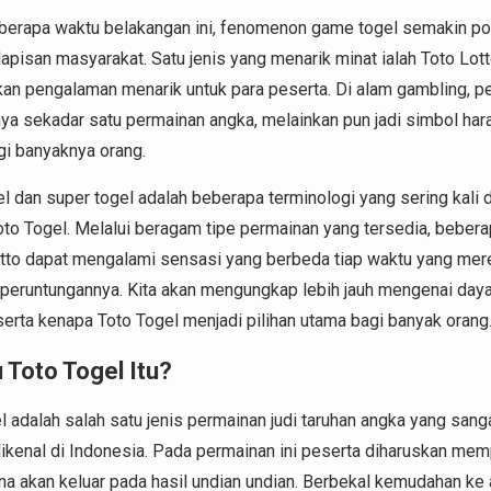
erapa waktu belakangan ini, fenomenon game togel semakin pop
lapisan masyarakat. Satu jenis yang menarik minat ialah Toto Lott
n pengalaman menarik untuk para peserta. Di alam gambling, p
anya sekadar satu permainan angka, melainkan pun jadi simbol har
i banyaknya orang.
l dan super togel adalah beberapa terminologi yang sering kali d
to Togel. Melalui beragam tipe permainan yang tersedia, bebera
otto dapat mengalami sensasi yang berbeda tiap waktu yang mer
eruntungannya. Kita akan mengungkap lebih jauh mengenai daya 
serta kenapa Toto Togel menjadi pilihan utama bagi banyak orang
 Toto Togel Itu?
l adalah salah satu jenis permainan judi taruhan angka yang sang
dikenal di Indonesia. Pada permainan ini peserta diharuskan mem
a akan keluar pada hasil undian undian. Berbekal kemudahan ke