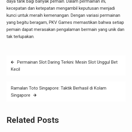
daya tarik bagi banyak pemain. Dalam permainan ini,
kecepatan dan ketepatan mengambil keputusan menjadi
kunci untuk meraih kemenangan. Dengan variasi permainan
yang begitu beragam, PKV Games memastikan bahwa setiap
pemain dapat merasakan pengalaman bermain yang unik dan
tak terlupakan.
Post
Permainan Slot Daring Terkini: Mesin Slot Unggul Bet
navigation
Kecil
Ramalan Toto Singapore: Taktik Berhasil di Kolam
Singapore
Related Posts