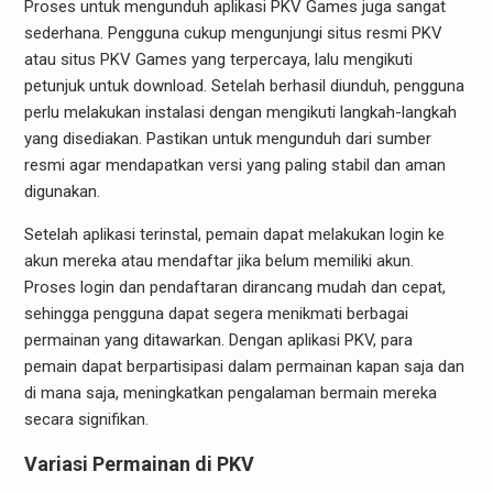
Proses untuk mengunduh aplikasi PKV Games juga sangat
sederhana. Pengguna cukup mengunjungi situs resmi PKV
atau situs PKV Games yang terpercaya, lalu mengikuti
petunjuk untuk download. Setelah berhasil diunduh, pengguna
perlu melakukan instalasi dengan mengikuti langkah-langkah
yang disediakan. Pastikan untuk mengunduh dari sumber
resmi agar mendapatkan versi yang paling stabil dan aman
digunakan.
Setelah aplikasi terinstal, pemain dapat melakukan login ke
akun mereka atau mendaftar jika belum memiliki akun.
Proses login dan pendaftaran dirancang mudah dan cepat,
sehingga pengguna dapat segera menikmati berbagai
permainan yang ditawarkan. Dengan aplikasi PKV, para
pemain dapat berpartisipasi dalam permainan kapan saja dan
di mana saja, meningkatkan pengalaman bermain mereka
secara signifikan.
Variasi Permainan di PKV