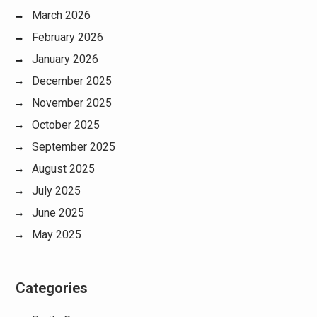
March 2026
February 2026
January 2026
December 2025
November 2025
October 2025
September 2025
August 2025
July 2025
June 2025
May 2025
Categories