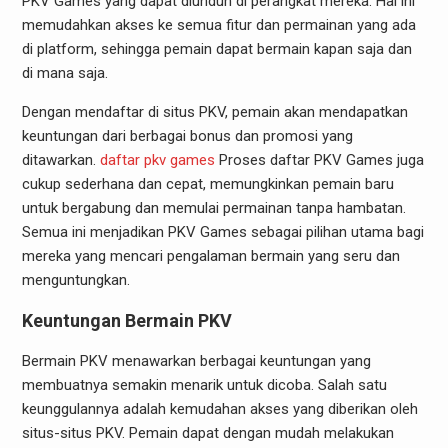
PKV Games yang dapat diunduh di perangkat mereka. Hal ini
memudahkan akses ke semua fitur dan permainan yang ada
di platform, sehingga pemain dapat bermain kapan saja dan
di mana saja.
Dengan mendaftar di situs PKV, pemain akan mendapatkan
keuntungan dari berbagai bonus dan promosi yang
ditawarkan.
daftar pkv games
Proses daftar PKV Games juga
cukup sederhana dan cepat, memungkinkan pemain baru
untuk bergabung dan memulai permainan tanpa hambatan.
Semua ini menjadikan PKV Games sebagai pilihan utama bagi
mereka yang mencari pengalaman bermain yang seru dan
menguntungkan.
Keuntungan Bermain PKV
Bermain PKV menawarkan berbagai keuntungan yang
membuatnya semakin menarik untuk dicoba. Salah satu
keunggulannya adalah kemudahan akses yang diberikan oleh
situs-situs PKV. Pemain dapat dengan mudah melakukan