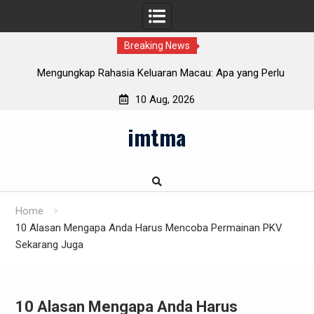
Breaking News
aw
Mengungkap Rahasia Keluaran Macau: Apa yang Perlu
Anda Ketahui
10 Aug, 2026
Skip
imtma
to
content
Home
10 Alasan Mengapa Anda Harus Mencoba Permainan PKV
Sekarang Juga
10 Alasan Mengapa Anda Harus