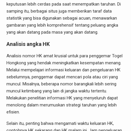
keputusan lebih cerdas pada saat menempatkan taruhan. Di
samping itu, berbagai situs juga memberikan taraf data
statistik yang bisa digunakan sebagai acuan, menawarkan
gambaran yang lebih komprehensif tentang peluang angka
yang akan datang pada masa yang akan datang.
Analisis angka HK
Analisis nomor HK amat krusial untuk para penggemar Togel
Hongkong yang hendak meningkatkan kesempatan menang.
Melalui mempelajari informasi keluaran dan pengeluaran HK
sebelumnya, penggemar dapat mencari pola atau ciri yang
muncul. Misalnya, beberapa nomor barangkali lebih sering
muncul ketimbang yang lain di jangka waktu tertentu.
Melakukan penelitian informasi HK yang menyeluruh dapat
menolong dalam merumuskan strategi taruhan yang lebih
efisien.
Selain itu, penting bahwa mengamati waktu keluaran HK,
contohnya HK sekarang dan HK malam ini. Jam pengeluaran