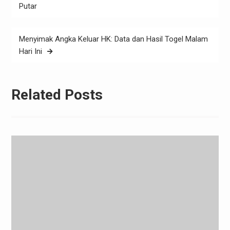
navigation
Putar
Menyimak Angka Keluar HK: Data dan Hasil Togel Malam
Hari Ini
Related Posts