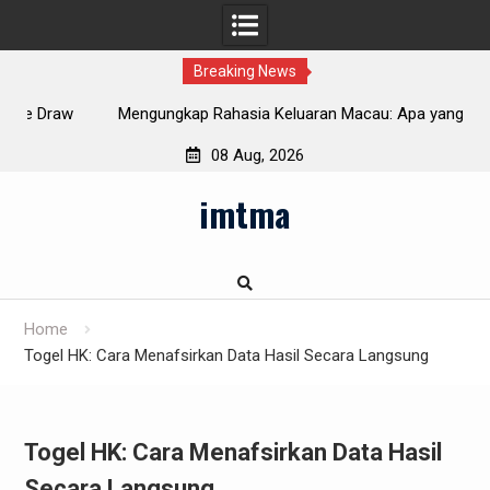
Breaking News
aw
Mengungkap Rahasia Keluaran Macau: Apa yang Perlu
Anda Ketahui
08 Aug, 2026
Skip
imtma
to
content
Home
Togel HK: Cara Menafsirkan Data Hasil Secara Langsung
Togel HK: Cara Menafsirkan Data Hasil
Secara Langsung