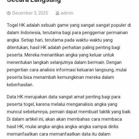
December 3, 2025
admin
Togel HK adalah sebuah game yang sangat sangat populer di
dalam Indonesia, terutama bagi para penggemar permainan
angka. Setiap hari, terutama pada waktu-waktu yang
ditentukan, hasil HK adalah perhatian paling penting bagi
peserta. Mereka menantikan angka yang keluar untuk
menentukan langkah selanjutnya dalam bermain. Dengan
pengertian cara analisis informasi keluaran langsung, mulai
peserta bisa menambah kemungkinan mereka dalam
keberhasilan.
Data HK merupakan data sangat amat penting bagi para
peserta togel, karena melalui menganalisis angka yang
muncul sebelumnya, pemain dapat membuat taktik yang baik.
Di dalam artikel ini, akan akan membahas cara membaca
hasil HK, mulai angka-angka angka-angka sampai dirilis
memanfaatkan cara memanfaatkan data itu dalam