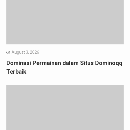
August 3, 2026
Dominasi Permainan dalam Situs Dominoqq
Terbaik