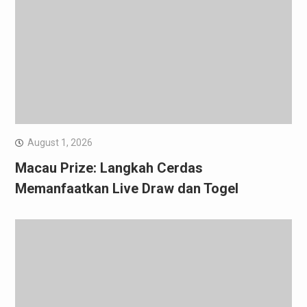
August 1, 2026
Macau Prize: Langkah Cerdas
Memanfaatkan Live Draw dan Togel