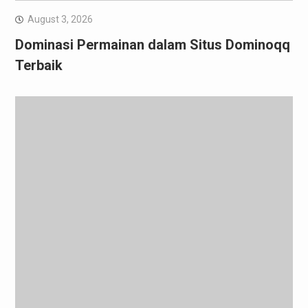
August 3, 2026
Dominasi Permainan dalam Situs Dominoqq
Terbaik