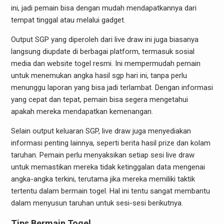
ini, jadi pemain bisa dengan mudah mendapatkannya dari
tempat tinggal atau melalui gadget.
Output SGP yang diperoleh dari live draw ini juga biasanya
langsung diupdate di berbagai platform, termasuk sosial
media dan website togel resmi. Ini mempermudah pemain
untuk menemukan angka hasil sgp hari ini, tanpa perlu
menunggu laporan yang bisa jadi terlambat. Dengan informasi
yang cepat dan tepat, pemain bisa segera mengetahui
apakah mereka mendapatkan kemenangan.
Selain output keluaran SGP, live draw juga menyediakan
informasi penting lainnya, seperti berita hasil prize dan kolam
taruhan. Pemain perlu menyaksikan setiap sesi live draw
untuk memastikan mereka tidak ketinggalan data mengenai
angka-angka terkini, terutama jika mereka memiliki taktik
tertentu dalam bermain togel. Hal ini tentu sangat membantu
dalam menyusun taruhan untuk sesi-sesi berikutnya.
Tips Bermain Togel