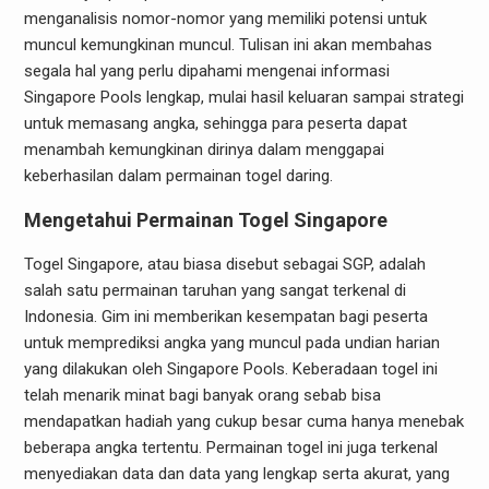
menganalisis nomor-nomor yang memiliki potensi untuk
muncul kemungkinan muncul. Tulisan ini akan membahas
segala hal yang perlu dipahami mengenai informasi
Singapore Pools lengkap, mulai hasil keluaran sampai strategi
untuk memasang angka, sehingga para peserta dapat
menambah kemungkinan dirinya dalam menggapai
keberhasilan dalam permainan togel daring.
Mengetahui Permainan Togel Singapore
Togel Singapore, atau biasa disebut sebagai SGP, adalah
salah satu permainan taruhan yang sangat terkenal di
Indonesia. Gim ini memberikan kesempatan bagi peserta
untuk memprediksi angka yang muncul pada undian harian
yang dilakukan oleh Singapore Pools. Keberadaan togel ini
telah menarik minat bagi banyak orang sebab bisa
mendapatkan hadiah yang cukup besar cuma hanya menebak
beberapa angka tertentu. Permainan togel ini juga terkenal
menyediakan data dan data yang lengkap serta akurat, yang