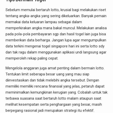
Sebelum memulai bertaruh lotto, krusial bagi melakukan riset
tentang angka-angka yang sering dikeluarkan. Banyak pemain
memakai data keluaran lampau sebagai dalam
memperkirakan angka mana bakal muncul. Melakukan analisa
pada pola-pola pembayaran sgp dan hasil togel lain juga bisa
memberikan data berharga. Jangan lupa agar mengumpulkan
data terkini mengenai togel singapore hari ini serta lotto sdy
dan tak ragu dalam menggunakan aplikasi undi langsung agar
memperoleh rekap paling cepat.
Mengelola anggaran juga amat penting dalam bermain lotto.
Tentukan limit seberapa besar uang yang mau siap
diinvestasikan dan tidak melebihi angka tersebut. Dengan
memiliki memiliki rencana finansial yang jelas, petaruh dapat
meminimalkan kemungkinan kerugian yang. Cobalah untuk tak
terbawa suasana saat bertaruh lotto malam ataupun saat
melihat kesempatan serta penghargaan yang besar, masih
berpegang rasional jadi merupakan strategi itu efektif.