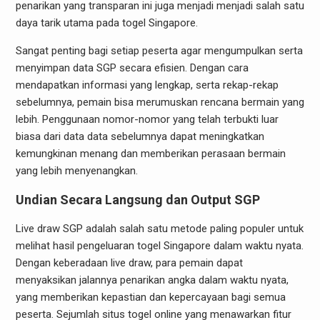
penarikan yang transparan ini juga menjadi menjadi salah satu
daya tarik utama pada togel Singapore.
Sangat penting bagi setiap peserta agar mengumpulkan serta
menyimpan data SGP secara efisien. Dengan cara
mendapatkan informasi yang lengkap, serta rekap-rekap
sebelumnya, pemain bisa merumuskan rencana bermain yang
lebih. Penggunaan nomor-nomor yang telah terbukti luar
biasa dari data data sebelumnya dapat meningkatkan
kemungkinan menang dan memberikan perasaan bermain
yang lebih menyenangkan.
Undian Secara Langsung dan Output SGP
Live draw SGP adalah salah satu metode paling populer untuk
melihat hasil pengeluaran togel Singapore dalam waktu nyata.
Dengan keberadaan live draw, para pemain dapat
menyaksikan jalannya penarikan angka dalam waktu nyata,
yang memberikan kepastian dan kepercayaan bagi semua
peserta. Sejumlah situs togel online yang menawarkan fitur