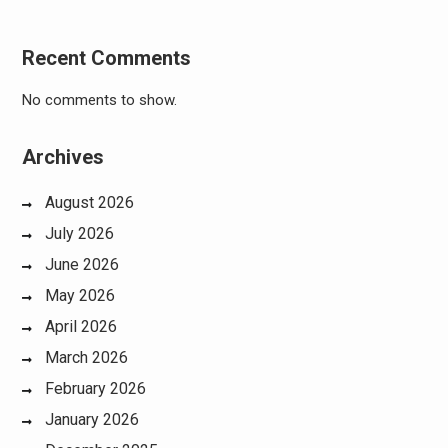
Recent Comments
No comments to show.
Archives
August 2026
July 2026
June 2026
May 2026
April 2026
March 2026
February 2026
January 2026