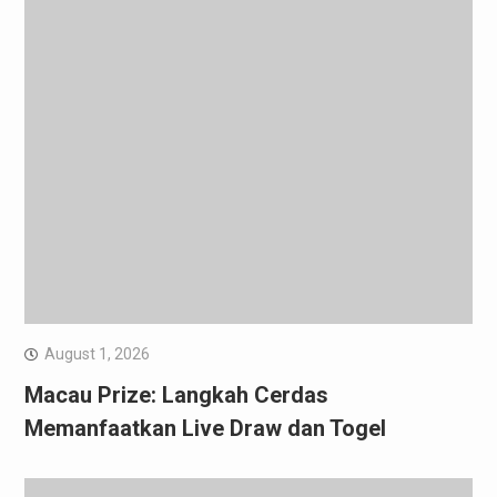
August 1, 2026
Macau Prize: Langkah Cerdas
Memanfaatkan Live Draw dan Togel