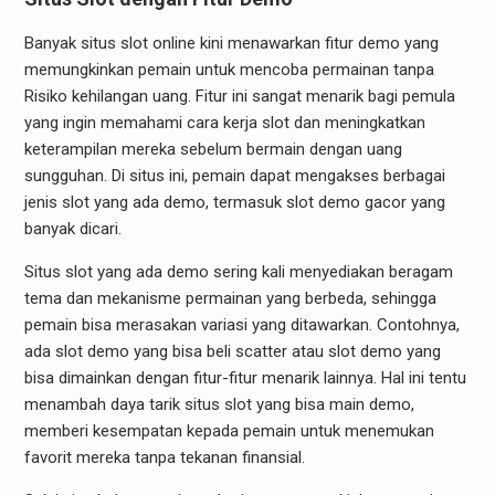
Banyak situs slot online kini menawarkan fitur demo yang
memungkinkan pemain untuk mencoba permainan tanpa
Risiko kehilangan uang. Fitur ini sangat menarik bagi pemula
yang ingin memahami cara kerja slot dan meningkatkan
keterampilan mereka sebelum bermain dengan uang
sungguhan. Di situs ini, pemain dapat mengakses berbagai
jenis slot yang ada demo, termasuk slot demo gacor yang
banyak dicari.
Situs slot yang ada demo sering kali menyediakan beragam
tema dan mekanisme permainan yang berbeda, sehingga
pemain bisa merasakan variasi yang ditawarkan. Contohnya,
ada slot demo yang bisa beli scatter atau slot demo yang
bisa dimainkan dengan fitur-fitur menarik lainnya. Hal ini tentu
menambah daya tarik situs slot yang bisa main demo,
memberi kesempatan kepada pemain untuk menemukan
favorit mereka tanpa tekanan finansial.