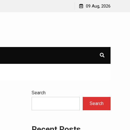
Dominasi Permainan dalam Situs Dominoqq Terbaik
09 Aug, 2026
Search
Search
Recent Posts