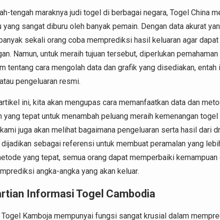
gah-tengah maraknya judi togel di berbagai negara, Togel China m
u yang sangat diburu oleh banyak pemain. Dengan data akurat ya
 banyak sekali orang coba memprediksi hasil keluaran agar dapat
n. Namun, untuk meraih tujuan tersebut, diperlukan pemahaman
am tentang cara mengolah data dan grafik yang disediakan, entah i
 atau pengeluaran resmi.
artikel ini, kita akan mengupas cara memanfaatkan data dan met
 yang tepat untuk menambah peluang meraih kemenangan togel 
, kami juga akan melihat bagaimana pengeluaran serta hasil dari 
t dijadikan sebagai referensi untuk membuat peramalan yang lebih
etode yang tepat, semua orang dapat memperbaiki kemampuan d
prediksi angka-angka yang akan keluar.
rtian Informasi Togel Cambodia
 Togel Kamboja mempunyai fungsi sangat krusial dalam mempre