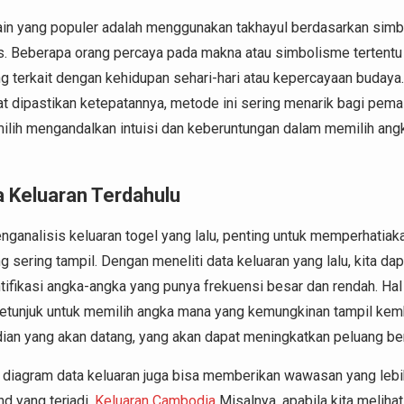
in yang populer adalah menggunakan takhayul berdasarkan sim
s. Beberapa orang percaya pada makna atau simbolisme tertentu 
g terkait dengan kehidupan sehari-hari atau kepercayaan budaya
at dipastikan ketepatannya, metode ini sering menarik bagi pema
ilih mengandalkan intuisi dan keberuntungan dalam memilih ang
a Keluaran Terdahulu
ganalisis keluaran togel yang lalu, penting untuk memperhatiak
g sering tampil. Dengan meneliti data keluaran yang lalu, kita dap
ifikasi angka-angka yang punya frekuensi besar dan rendah. Hal 
etunjuk untuk memilih angka mana yang kemungkinan tampil kem
ian yang akan datang, yang akan dapat meningkatkan peluang ber
u, diagram data keluaran juga bisa memberikan wawasan yang leb
nd yang terjadi.
Keluaran Cambodia
Misalnya, apabila kita meliha