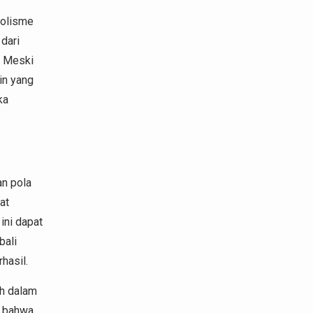
bolisme
dari
. Meski
in yang
ka
an pola
at
ini dapat
bali
hasil.
ih dalam
t bahwa