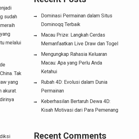
enjadi
Dominasi Permainan dalam Situs
ng sudah
Dominoqq Terbaik
 meraih
 yang
Macau Prize: Langkah Cerdas
tu melalui
Memanfaatkan Live Draw dan Togel
Mengungkap Rahasia Keluaran
Macau: Apa yang Perlu Anda
ode
Ketahui
China. Tak
draw yang
Rubah 4D: Evolusi dalam Dunia
 akurat.
Permainan
irinya
Keberhasilan Bertaruh Dewa 4D:
Kisah Motivasi dari Para Pemenang
Recent Comments
diksi