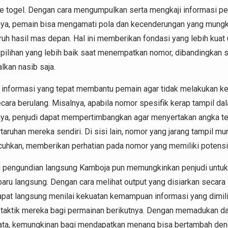
e togel. Dengan cara mengumpulkan serta mengkaji informasi p
ya, pemain bisa mengamati pola dan kecenderungan yang mungk
uh hasil mas depan. Hal ini memberikan fondasi yang lebih kuat 
ilihan yang lebih baik saat menempatkan nomor, dibandingkan 
kan nasib saja.
u, informasi yang tepat membantu pemain agar tidak melakukan k
cara berulang. Misalnya, apabila nomor spesifik kerap tampil da
a, penjudi dapat mempertimbangkan agar menyertakan angka te
taruhan mereka sendiri. Di sisi lain, nomor yang jarang tampil mu
cuhkan, memberikan perhatian pada nomor yang memiliki potensi
 pengundian langsung Kamboja pun memungkinkan penjudi untuk
rbaru langsung. Dengan cara melihat output yang disiarkan secara
apat langsung menilai kekuatan kemampuan informasi yang dimili
taktik mereka bagi permainan berikutnya. Dengan memadukan da
ata, kemungkinan bagi mendapatkan menang bisa bertambah de