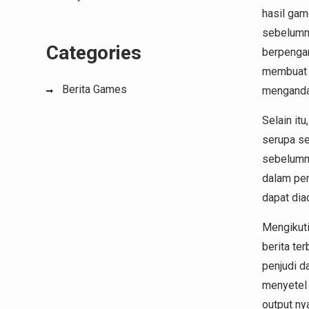
hasil gam
sebelumn
Categories
berpengar
membuat p
Berita Games
mengandal
Selain it
serupa se
sebelumny
dalam per
dapat dia
Mengikuti
berita te
penjudi d
menyetel 
output ny