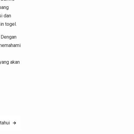
bang
si dan
n togel.
. Dengan
a memahami
yang akan
tahui