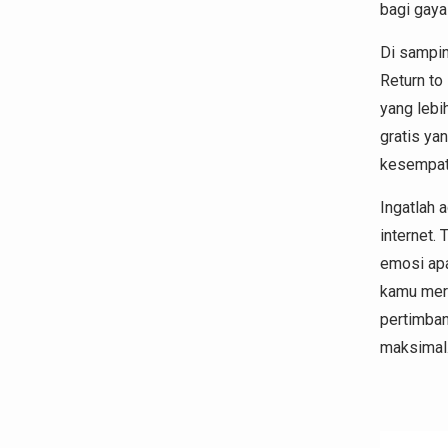
bagi gaya
Di sampin
Return to
yang lebi
gratis ya
kesempata
Ingatlah 
internet.
emosi apa
kamu mera
pertimban
maksimal