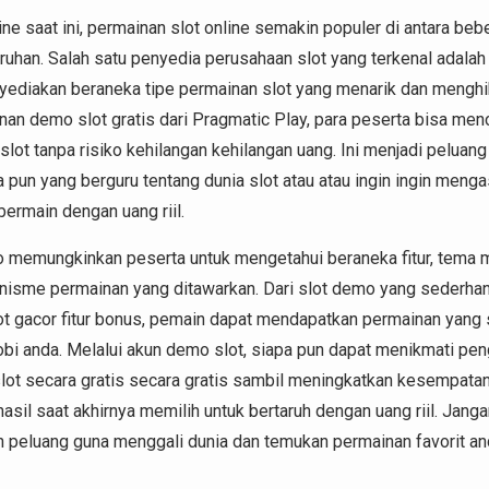
line saat ini, permainan slot online semakin populer di antara beb
aruhan. Salah satu penyedia perusahaan slot yang terkenal adalah 
ediakan beraneka tipe permainan slot yang menarik dan menghib
an demo slot gratis dari Pragmatic Play, para peserta bisa me
slot tanpa risiko kehilangan kehilangan uang. Ini menjadi peluan
a pun yang berguru tentang dunia slot atau atau ingin ingin meng
ermain dengan uang riil.
 memungkinkan peserta untuk mengetahui beraneka fitur, tema m
isme permainan yang ditawarkan. Dari slot demo yang sederhan
ot gacor fitur bonus, pemain dapat mendapatkan permainan yang 
bi anda. Melalui akun demo slot, siapa pun dapat menikmati pe
lot secara gratis secara gratis sambil meningkatkan kesempata
hasil saat akhirnya memilih untuk bertaruh dengan uang riil. Jang
n peluang guna menggali dunia dan temukan permainan favorit an
!