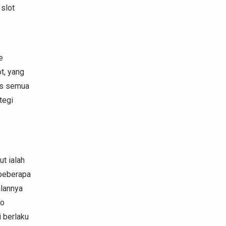
 slot
e
t, yang
es semua
tegi
t ialah
beberapa
alannya
mo
 berlaku