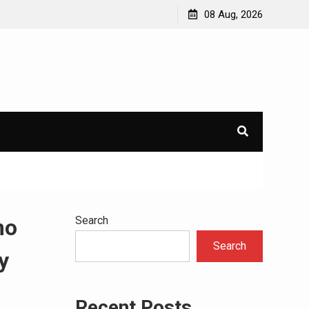
Dominasi Permainan dalam Situs Dominoqq Terbaik
08 Aug, 2026
Search
mo
Search
y
Recent Posts