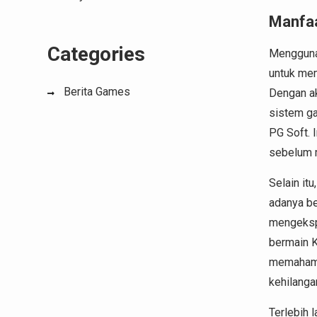
Manfa
Categories
Mengguna
untuk mem
Berita Games
Dengan ak
sistem ga
PG Soft. 
sebelum 
Selain it
adanya be
mengekspl
bermain K
memahami 
kehilanga
Terlebih 