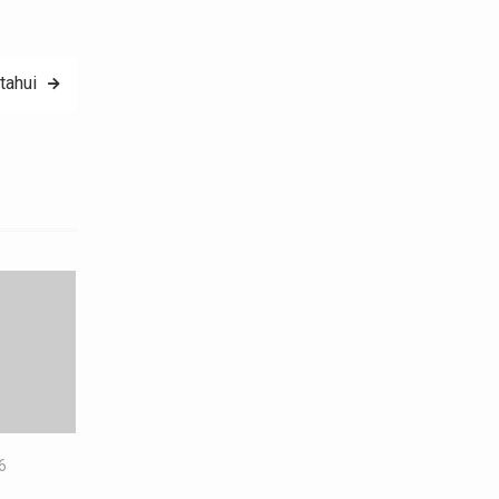
tahui
6