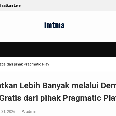
 Apa yang Perlu
Rubah 4D: Evolusi dalam Dunia Permainan
imtma
tis dari pihak Pragmatic Play
tkan Lebih Banyak melalui De
 Gratis dari pihak Pragmatic Pla
 31, 2026
admin