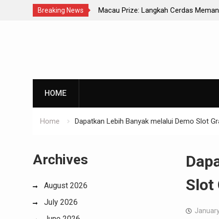
das Memanfaatkan Live
Mengungkap Rahasia Keluaran Macau:
Breaking News
Anda Ketahui
Skip
to
content
HOME
Home
Dapatkan Lebih Banyak melalui Demo Slot Gra
Archives
Dapa
Slot
August 2026
July 2026
January
June 2026