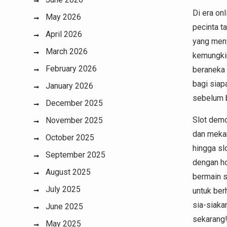
Di era on
May 2026
pecinta t
April 2026
yang meny
March 2026
kemungkin
February 2026
beraneka 
bagi siap
January 2026
sebelum b
December 2025
Slot demo
November 2025
dan mekan
October 2025
hingga sl
September 2025
dengan ho
August 2025
bermain s
July 2025
untuk ber
sia-siaka
June 2025
sekarang
May 2025